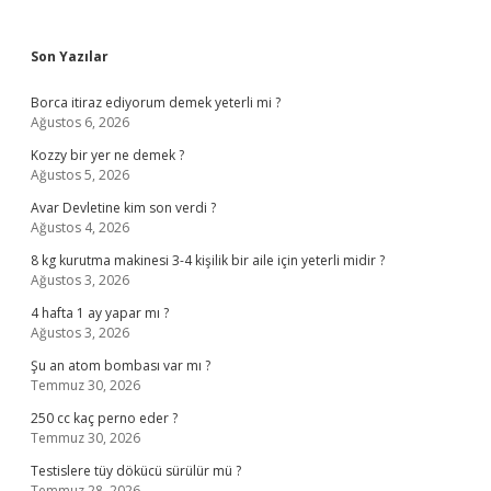
Sidebar
Son Yazılar
Borca itiraz ediyorum demek yeterli mi ?
Ağustos 6, 2026
Kozzy bir yer ne demek ?
Ağustos 5, 2026
Avar Devletine kim son verdi ?
Ağustos 4, 2026
8 kg kurutma makinesi 3-4 kişilik bir aile için yeterli midir ?
Ağustos 3, 2026
4 hafta 1 ay yapar mı ?
Ağustos 3, 2026
Şu an atom bombası var mı ?
Temmuz 30, 2026
250 cc kaç perno eder ?
Temmuz 30, 2026
Testislere tüy dökücü sürülür mü ?
Temmuz 28, 2026