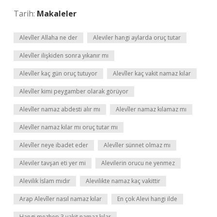
Tarih:
Makaleler
Alevîler Allaha ne der
Aleviler hangi aylarda oruç tutar
Alevîler ilişkiden sonra yıkanır mı
Alevîler kaç gün oruç tutuyor
Alevîler kaç vakit namaz kılar
Alevîler kimi peygamber olarak görüyor
Alevîler namaz abdesti alır mı
Alevîler namaz kılamaz mı
Alevîler namaz kılar mı oruç tutar mı
Alevîler neye ibadet eder
Alevîler sünnet olmaz mı
Aleviler tavşan eti yer mi
Alevilerin orucu ne yenmez
Alevilik İslam mıdır
Alevilikte namaz kaç vakittir
Arap Alevîler nasıl namaz kılar
En çok Alevi hangi ilde
Hangi mezhep 3 vakit namaz kılar