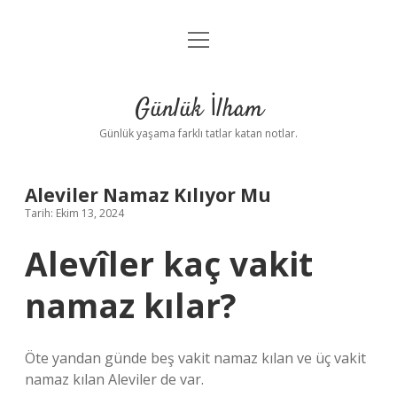
menüyü
Anasayfa
aç
Gizlilik Politikası
Günlük İlham
Yasal Uyarı
Günlük yaşama farklı tatlar katan notlar.
Hakkımızda
Aleviler Namaz Kılıyor Mu
Tarih: Ekim 13, 2024
Alevîler kaç vakit
namaz kılar?
Öte yandan günde beş vakit namaz kılan ve üç vakit
namaz kılan Aleviler de var.