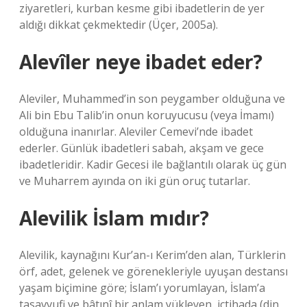
ziyaretleri, kurban kesme gibi ibadetlerin de yer
aldığı dikkat çekmektedir (Üçer, 2005a).
Alevîler neye ibadet eder?
Aleviler, Muhammed’in son peygamber olduğuna ve
Ali bin Ebu Talib’in onun koruyucusu (veya İmamı)
olduğuna inanırlar. Aleviler Cemevi’nde ibadet
ederler. Günlük ibadetleri sabah, akşam ve gece
ibadetleridir. Kadir Gecesi ile bağlantılı olarak üç gün
ve Muharrem ayında on iki gün oruç tutarlar.
Alevilik İslam mıdır?
Alevilik, kaynağını Kur’an-ı Kerim’den alan, Türklerin
örf, adet, gelenek ve görenekleriyle uyuşan destansı
yaşam biçimine göre; İslam’ı yorumlayan, İslam’a
tasavvufi ve bâtınî bir anlam yükleyen, içtihada (din