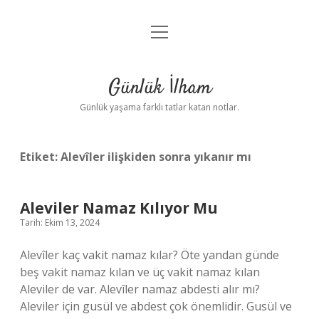
menüyü
Anasayfa
aç
Gizlilik Politikası
Günlük İlham
Yasal Uyarı
Günlük yaşama farklı tatlar katan notlar.
Hakkımızda
Etiket:
Alevîler ilişkiden sonra yıkanır mı
Aleviler Namaz Kılıyor Mu
Tarih: Ekim 13, 2024
Alevîler kaç vakit namaz kılar? Öte yandan günde
beş vakit namaz kılan ve üç vakit namaz kılan
Aleviler de var. Alevîler namaz abdesti alır mı?
Aleviler için gusül ve abdest çok önemlidir. Gusül ve