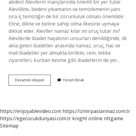
abdest Alevilerin inançlarında önemli bir yer tutar.
Alevilikte, bedeni yıkamanın ve temizlemenin yanı
sıra iç temizliğin de bir zorunluluk olması önemlidir.
Eline, diline ve beline sahip olma ilkesine uymaya
dikkat eder. Alevîler namaz kılar mı oruç tutar mı?
Alevilerde ibadet hayatının unsurları denildiğinde, ilk
akla gelen ibadetler arasında namaz, oruç, hac ve
mali ibadetler yer almakla birlikte, cem, tekke
ziyaretleri, kurban kesme gibi ibadetlerin de yer…
Aleviler
Devamını okuyun
Yorum Bırak
Namaz
Kılıyor
Mu
https://enjoyablevideo.com
https://izmirpaslanmaz.com.tr
https://egecocukdunyasi.com.tr
knight online
nttgame
Sitemap