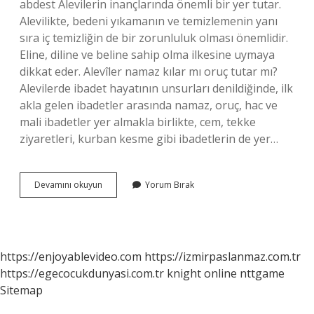
abdest Alevilerin inançlarında önemli bir yer tutar.
Alevilikte, bedeni yıkamanın ve temizlemenin yanı
sıra iç temizliğin de bir zorunluluk olması önemlidir.
Eline, diline ve beline sahip olma ilkesine uymaya
dikkat eder. Alevîler namaz kılar mı oruç tutar mı?
Alevilerde ibadet hayatının unsurları denildiğinde, ilk
akla gelen ibadetler arasında namaz, oruç, hac ve
mali ibadetler yer almakla birlikte, cem, tekke
ziyaretleri, kurban kesme gibi ibadetlerin de yer…
Aleviler
Devamını okuyun
Yorum Bırak
Namaz
Kılıyor
Mu
https://enjoyablevideo.com
https://izmirpaslanmaz.com.tr
https://egecocukdunyasi.com.tr
knight online
nttgame
Sitemap