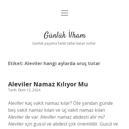
menüyü
Anasayfa
aç
Gizlilik Politikası
Günlük İlham
Yasal Uyarı
Günlük yaşama farklı tatlar katan notlar.
Hakkımızda
Etiket:
Aleviler hangi aylarda oruç tutar
Aleviler Namaz Kılıyor Mu
Tarih: Ekim 13, 2024
Alevîler kaç vakit namaz kılar? Öte yandan günde
beş vakit namaz kılan ve üç vakit namaz kılan
Aleviler de var. Alevîler namaz abdesti alır mı?
Aleviler için gusül ve abdest çok önemlidir. Gusül ve