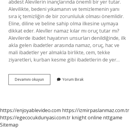
abdest Alevilerin inançlarında önemli bir yer tutar.
Alevilikte, bedeni yıkamanın ve temizlemenin yanı
sıra iç temizliğin de bir zorunluluk olması önemlidir.
Eline, diline ve beline sahip olma ilkesine uymaya
dikkat eder. Alevîler namaz kılar mı oruç tutar mı?
Alevilerde ibadet hayatının unsurları denildiğinde, ilk
akla gelen ibadetler arasında namaz, oruç, hac ve
mali ibadetler yer almakla birlikte, cem, tekke
ziyaretleri, kurban kesme gibi ibadetlerin de yer…
Aleviler
Devamını okuyun
Yorum Bırak
Namaz
Kılıyor
Mu
https://enjoyablevideo.com
https://izmirpaslanmaz.com.tr
https://egecocukdunyasi.com.tr
knight online
nttgame
Sitemap