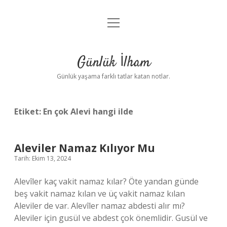
menüyü
Anasayfa
aç
Gizlilik Politikası
Günlük İlham
Yasal Uyarı
Günlük yaşama farklı tatlar katan notlar.
Hakkımızda
Etiket:
En çok Alevi hangi ilde
Aleviler Namaz Kılıyor Mu
Tarih: Ekim 13, 2024
Alevîler kaç vakit namaz kılar? Öte yandan günde
beş vakit namaz kılan ve üç vakit namaz kılan
Aleviler de var. Alevîler namaz abdesti alır mı?
Aleviler için gusül ve abdest çok önemlidir. Gusül ve