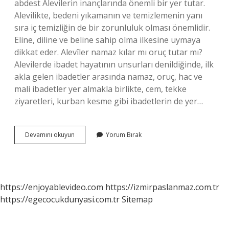
abdest Alevilerin inançlarında önemli bir yer tutar.
Alevilikte, bedeni yıkamanın ve temizlemenin yanı
sıra iç temizliğin de bir zorunluluk olması önemlidir.
Eline, diline ve beline sahip olma ilkesine uymaya
dikkat eder. Alevîler namaz kılar mı oruç tutar mı?
Alevilerde ibadet hayatının unsurları denildiğinde, ilk
akla gelen ibadetler arasında namaz, oruç, hac ve
mali ibadetler yer almakla birlikte, cem, tekke
ziyaretleri, kurban kesme gibi ibadetlerin de yer…
Aleviler
Devamını okuyun
Yorum Bırak
Namaz
Kılıyor
Mu
https://enjoyablevideo.com
https://izmirpaslanmaz.com.tr
https://egecocukdunyasi.com.tr
Sitemap