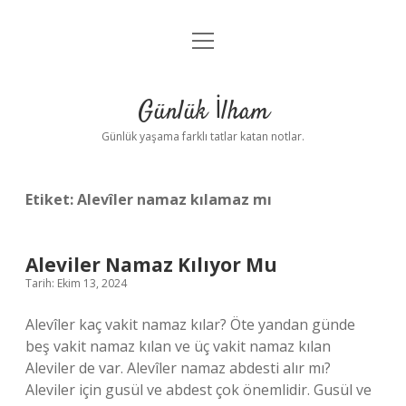
menüyü
Anasayfa
aç
Gizlilik Politikası
Günlük İlham
Yasal Uyarı
Günlük yaşama farklı tatlar katan notlar.
Hakkımızda
Etiket:
Alevîler namaz kılamaz mı
Aleviler Namaz Kılıyor Mu
Tarih: Ekim 13, 2024
Alevîler kaç vakit namaz kılar? Öte yandan günde
beş vakit namaz kılan ve üç vakit namaz kılan
Aleviler de var. Alevîler namaz abdesti alır mı?
Aleviler için gusül ve abdest çok önemlidir. Gusül ve