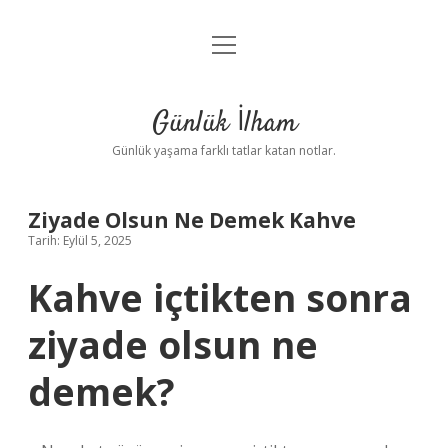
menüyü
Anasayfa
aç
Gizlilik Politikası
Günlük İlham
Yasal Uyarı
Günlük yaşama farklı tatlar katan notlar.
Hakkımızda
Ziyade Olsun Ne Demek Kahve
Tarih: Eylül 5, 2025
Kahve içtikten sonra
ziyade olsun ne
demek?