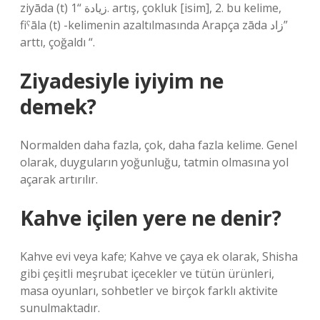
ziyāda (t) زيادة “1. artış, çokluk [isim], 2. bu kelime,
fiˁāla (t) -kelimenin azaltılmasında Arapça zāda زاد”
arttı, çoğaldı “.
Ziyadesiyle iyiyim ne
demek?
Normalden daha fazla, çok, daha fazla kelime. Genel
olarak, duyguların yoğunluğu, tatmin olmasına yol
açarak artırılır.
Kahve içilen yere ne denir?
Kahve evi veya kafe; Kahve ve çaya ek olarak, Shisha
gibi çeşitli meşrubat içecekler ve tütün ürünleri,
masa oyunları, sohbetler ve birçok farklı aktivite
sunulmaktadır.