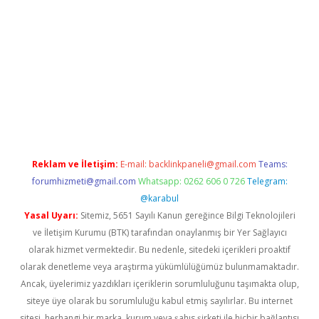
bella
Reklam ve İletişim:
E-mail:
backlinkpaneli@gmail.com
Teams:
forumhizmeti@gmail.com
Whatsapp: 0262 606 0 726
Telegram:
@karabul
Yasal Uyarı:
Sitemiz, 5651 Sayılı Kanun gereğince Bilgi Teknolojileri
ve İletişim Kurumu (BTK) tarafından onaylanmış bir Yer Sağlayıcı
olarak hizmet vermektedir. Bu nedenle, sitedeki içerikleri proaktif
olarak denetleme veya araştırma yükümlülüğümüz bulunmamaktadır.
Ancak, üyelerimiz yazdıkları içeriklerin sorumluluğunu taşımakta olup,
siteye üye olarak bu sorumluluğu kabul etmiş sayılırlar. Bu internet
sitesi, herhangi bir marka, kurum veya şahıs şirketi ile hiçbir bağlantısı