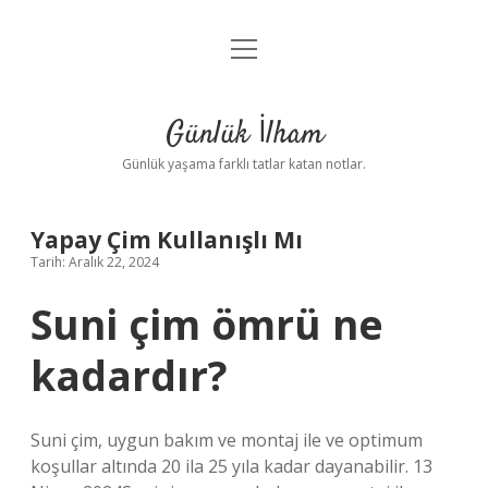
menüyü
Anasayfa
aç
Gizlilik Politikası
Günlük İlham
Yasal Uyarı
Günlük yaşama farklı tatlar katan notlar.
Hakkımızda
Yapay Çim Kullanışlı Mı
Tarih: Aralık 22, 2024
Suni çim ömrü ne
kadardır?
Suni çim, uygun bakım ve montaj ile ve optimum
koşullar altında 20 ila 25 yıla kadar dayanabilir. 13