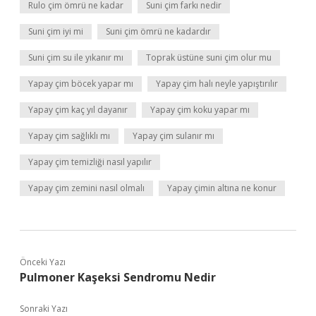
Rulo çim ömrü ne kadar
Suni çim farkı nedir
Suni çim iyi mi
Suni çim ömrü ne kadardır
Suni çim su ile yıkanır mı
Toprak üstüne suni çim olur mu
Yapay çim böcek yapar mı
Yapay çim halı neyle yapıştırılır
Yapay çim kaç yıl dayanır
Yapay çim koku yapar mı
Yapay çim sağlıklı mı
Yapay çim sulanır mı
Yapay çim temizliği nasıl yapılır
Yapay çim zemini nasıl olmalı
Yapay çimin altına ne konur
Önceki Yazı
Pulmoner Kaşeksi Sendromu Nedir
Sonraki Yazı