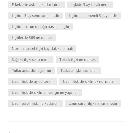
Erkeklerin aşkı ne kadar sürer
İlişkide 3 ay kuralı nedir
İlişkide 3 ay sendromu nedir
İlişkide en önemli 3 şey nedir
İlişkide sorun olduğu nasıl anlaşılır
İlişkilerde 369 ne demek
Normal cinsel ilişki kaç dakika olmalı
Sağlıklı ilişki sıkıcı mıdır
Toksik ilişki ne demek
Tutku aşka dönüşür mü
Tutkulu ilişki nasıl olur
Uzun ilişkide aşk biter mi
Uzun ilişkide sıkılmak normal mi
Uzun ilişkide sıkılmamak için ne yapmalı
Uzun süreli ilişki ne kadardır
Uzun süreli ilişkinin sırrı nedir