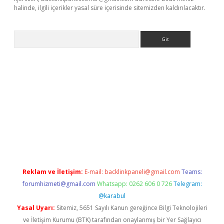
halinde, ilgili içerikler yasal süre içerisinde sitemizden kaldırılacaktır.
Arama
lla
Reklam ve İletişim:
E-mail:
backlinkpaneli@gmail.com
Teams:
forumhizmeti@gmail.com
Whatsapp: 0262 606 0 726
Telegram:
@karabul
Yasal Uyarı:
Sitemiz, 5651 Sayılı Kanun gereğince Bilgi Teknolojileri
ve İletişim Kurumu (BTK) tarafından onaylanmış bir Yer Sağlayıcı