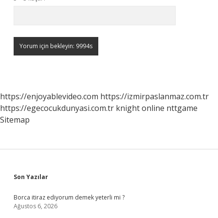
https://enjoyablevideo.com
https://izmirpaslanmaz.com.tr
https://egecocukdunyasi.com.tr
knight online
nttgame
Sitemap
Sidebar
Son Yazılar
Borca itiraz ediyorum demek yeterli mi ?
Ağustos 6, 2026