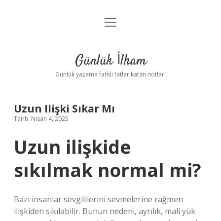
menüyü
Anasayfa
aç
Gizlilik Politikası
Günlük İlham
Yasal Uyarı
Günlük yaşama farklı tatlar katan notlar.
Hakkımızda
Uzun Ilişki Sıkar Mı
Tarih: Nisan 4, 2025
Uzun ilişkide
sıkılmak normal mi?
Bazı insanlar sevgililerini sevmelerine rağmen
ilişkiden sıkılabilir. Bunun nedeni, ayrılık, mali yük