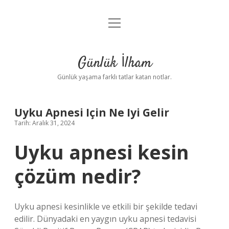
menüyü
Anasayfa
aç
Gizlilik Politikası
Günlük İlham
Yasal Uyarı
Günlük yaşama farklı tatlar katan notlar.
Hakkımızda
Uyku Apnesi Için Ne Iyi Gelir
Tarih: Aralık 31, 2024
Uyku apnesi kesin
çözüm nedir?
Uyku apnesi kesinlikle ve etkili bir şekilde tedavi
edilir. Dünyadaki en yaygın uyku apnesi tedavisi