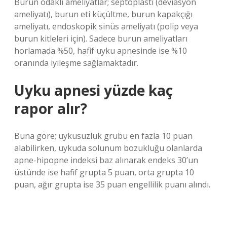
Burun odaklı ameliyatlar; septoplasti (deviasyon
ameliyatı), burun eti küçültme, burun kapakçığı
ameliyatı, endoskopik sinüs ameliyatı (polip veya
burun kitleleri için). Sadece burun ameliyatları
horlamada %50, hafif uyku apnesinde ise %10
oranında iyileşme sağlamaktadır.
Uyku apnesi yüzde kaç
rapor alır?
Buna göre; uykusuzluk grubu en fazla 10 puan
alabilirken, uykuda solunum bozukluğu olanlarda
apne-hipopne indeksi baz alınarak endeks 30’un
üstünde ise hafif grupta 5 puan, orta grupta 10
puan, ağır grupta ise 35 puan engellilik puanı alındı.