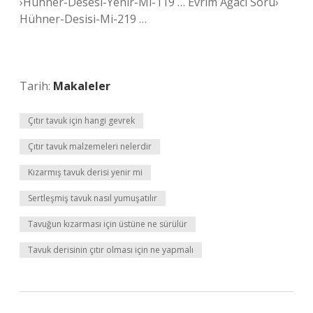
›Hühner-Desesi-Yenir-Mi-119 … Evrim Ağacı Soru›
Hühner-Desisi-Mi-219 …
Tarih:
Makaleler
Çıtır tavuk için hangi gevrek
Çıtır tavuk malzemeleri nelerdir
Kızarmış tavuk derisi yenir mi
Sertleşmiş tavuk nasıl yumuşatılır
Tavuğun kızarması için üstüne ne sürülür
Tavuk derisinin çıtır olması için ne yapmalı