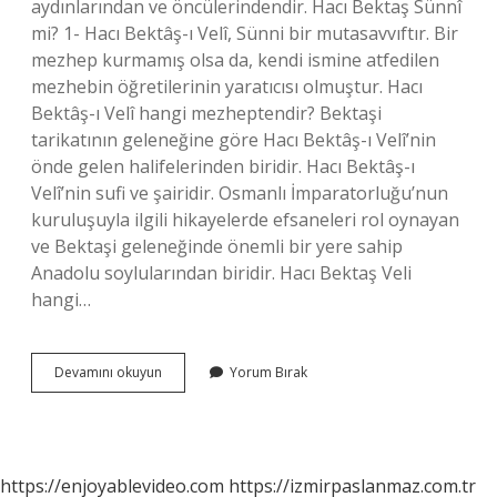
aydınlarından ve öncülerindendir. Hacı Bektaş Sünnî
mi? 1- Hacı Bektâş-ı Velî, Sünni bir mutasavvıftır. Bir
mezhep kurmamış olsa da, kendi ismine atfedilen
mezhebin öğretilerinin yaratıcısı olmuştur. Hacı
Bektâş-ı Velî hangi mezheptendir? Bektaşi
tarikatının geleneğine göre Hacı Bektâş-ı Velî’nin
önde gelen halifelerinden biridir. Hacı Bektâş-ı
Velî’nin sufi ve şairidir. Osmanlı İmparatorluğu’nun
kuruluşuyla ilgili hikayelerde efsaneleri rol oynayan
ve Bektaşi geleneğinde önemli bir yere sahip
Anadolu soylularından biridir. Hacı Bektaş Veli
hangi…
Hacı
Devamını okuyun
Yorum Bırak
Bektaş
Velî
Hangi
Dine
Mensup
https://enjoyablevideo.com
https://izmirpaslanmaz.com.tr