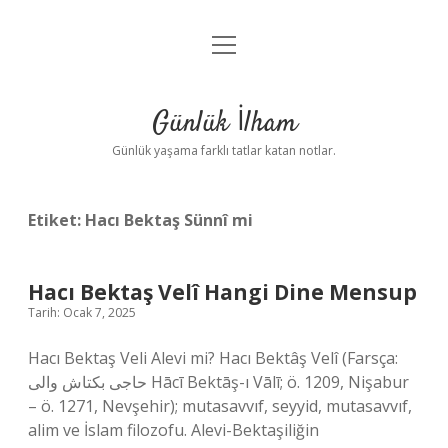
menüyü
Anasayfa
aç
Gizlilik Politikası
Günlük İlham
Yasal Uyarı
Günlük yaşama farklı tatlar katan notlar.
Hakkımızda
Etiket:
Hacı Bektaş Sünnî mi
Hacı Bektaş Velî Hangi Dine Mensup
Tarih: Ocak 7, 2025
Hacı Bektaş Veli Alevi mi? Hacı Bektâş Velî (Farsça:
حاجی بکتاش والی Hācī Bektāş-ı Vālī; ö. 1209, Nişabur
– ö. 1271, Nevşehir); mutasavvıf, seyyid, mutasavvıf,
alim ve İslam filozofu. Alevi-Bektaşiliğin