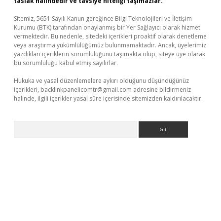
taslak halindedir ve tavsiye niteliği taşımazlar.
Sitemiz, 5651 Sayılı Kanun gereğince Bilgi Teknolojileri ve İletişim
Kurumu (BTK) tarafından onaylanmış bir Yer Sağlayıcı olarak hizmet
vermektedir. Bu nedenle, sitedeki içerikleri proaktif olarak denetleme
veya araştırma yükümlülüğümüz bulunmamaktadır. Ancak, üyelerimiz
yazdıkları içeriklerin sorumluluğunu taşımakta olup, siteye üye olarak
bu sorumluluğu kabul etmiş sayılırlar.
Hukuka ve yasal düzenlemelere aykırı olduğunu düşündüğünüz
içerikleri,
backlinkpanelicomtr@gmail.com
adresine bildirmeniz
halinde, ilgili içerikler yasal süre içerisinde sitemizden kaldırılacaktır.
Arama
lla