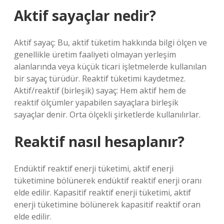
Aktif sayaçlar nedir?
Aktif sayaç: Bu, aktif tüketim hakkında bilgi ölçen ve
genellikle üretim faaliyeti olmayan yerleşim
alanlarında veya küçük ticari işletmelerde kullanılan
bir sayaç türüdür. Reaktif tüketimi kaydetmez.
Aktif/reaktif (birleşik) sayaç: Hem aktif hem de
reaktif ölçümler yapabilen sayaçlara birleşik
sayaçlar denir. Orta ölçekli şirketlerde kullanılırlar.
Reaktif nasıl hesaplanır?
Endüktif reaktif enerji tüketimi, aktif enerji
tüketimine bölünerek endüktif reaktif enerji oranı
elde edilir. Kapasitif reaktif enerji tüketimi, aktif
enerji tüketimine bölünerek kapasitif reaktif oran
elde edilir.