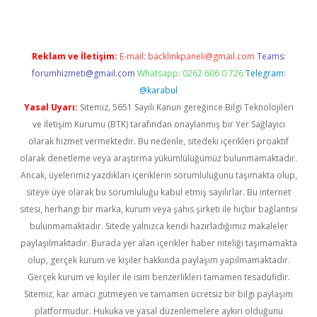
Reklam ve İletişim:
E-mail:
backlinkpaneli@gmail.com
Teams:
forumhizmeti@gmail.com
Whatsapp: 0262 606 0 726
Telegram:
@karabul
Yasal Uyarı:
Sitemiz, 5651 Sayılı Kanun gereğince Bilgi Teknolojileri
ve İletişim Kurumu (BTK) tarafından onaylanmış bir Yer Sağlayıcı
olarak hizmet vermektedir. Bu nedenle, sitedeki içerikleri proaktif
olarak denetleme veya araştırma yükümlülüğümüz bulunmamaktadır.
Ancak, üyelerimiz yazdıkları içeriklerin sorumluluğunu taşımakta olup,
siteye üye olarak bu sorumluluğu kabul etmiş sayılırlar. Bu internet
sitesi, herhangi bir marka, kurum veya şahıs şirketi ile hiçbir bağlantısı
bulunmamaktadır. Sitede yalnızca kendi hazırladığımız makaleler
paylaşılmaktadır. Burada yer alan içerikler haber niteliği taşımamakta
olup, gerçek kurum ve kişiler hakkında paylaşım yapılmamaktadır.
Gerçek kurum ve kişiler ile isim benzerlikleri tamamen tesadüfidir.
Sitemiz, kar amacı gütmeyen ve tamamen ücretsiz bir bilgi paylaşım
platformudur. Hukuka ve yasal düzenlemelere aykırı olduğunu