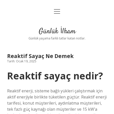
menüyü
Anasayfa
aç
Gizlilik Politikası
Günlük İlham
Yasal Uyarı
Günlük yaşama farklı tatlar katan notlar.
Hakkımızda
Reaktif Sayaç Ne Demek
Tarih: Ocak 19, 2025
Reaktif sayaç nedir?
Reaktif enerji, sisteme bağlı yükleri çalıştırmak için
aktif enerjiyle birlikte tüketilen güçtür. Reaktif enerji
tarifesi, konut müşterileri, aydınlatma müşterileri,
tek fazlı güç kaynağı olan müşteriler ve 15 kW’a