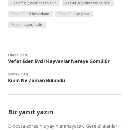
Reaktif güç nasıl hesaplanır
Reaktif güç olmazsa ne olur
Reaktif nasıl hesaplanır
Reaktif ne işe yarar
Reaktif sayaç nedir
Önceki Yazı
Vefat Eden Evcil Hayvanlar Nereye Gömülür
Sonraki Yazı
Kinin Ne Zaman Bulundu
Bir yanıt yazın
E-posta adresiniz yayınlanmayacak.
Gerekli alanlar
*