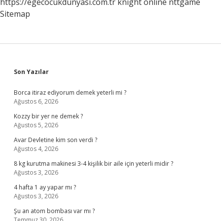
https://egecocukdunyasi.com.tr
knight online
nttgame
Sitemap
Sidebar
Son Yazılar
Borca itiraz ediyorum demek yeterli mi ?
Ağustos 6, 2026
Kozzy bir yer ne demek ?
Ağustos 5, 2026
Avar Devletine kim son verdi ?
Ağustos 4, 2026
8 kg kurutma makinesi 3-4 kişilik bir aile için yeterli midir ?
Ağustos 3, 2026
4 hafta 1 ay yapar mı ?
Ağustos 3, 2026
Şu an atom bombası var mı ?
Temmuz 30, 2026