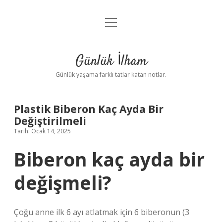
menüyü
Anasayfa
aç
Gizlilik Politikası
Günlük İlham
Yasal Uyarı
Günlük yaşama farklı tatlar katan notlar.
Hakkımızda
Plastik Biberon Kaç Ayda Bir
Değiştirilmeli
Tarih: Ocak 14, 2025
Biberon kaç ayda bir
değişmeli?
Çoğu anne ilk 6 ayı atlatmak için 6 biberonun (3