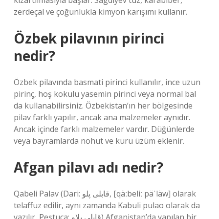
kızartılmasıyla başlar. Sagdiyev tuz, karabiber,
zerdeçal ve çoğunlukla kimyon karışımı kullanır.
Özbek pilavının pirinci
nedir?
Özbek pilavında basmati pirinci kullanılır, ince uzun
pirinç, hoş kokulu yasemin pirinci veya normal bal
da kullanabilirsiniz. Özbekistan’ın her bölgesinde
pilav farklı yapılır, ancak ana malzemeler aynıdır.
Ancak içinde farklı malzemeler vardır. Düğünlerde
veya bayramlarda nohut ve kuru üzüm eklenir.
Afgan pilavı adı nedir?
Qabeli Palav (Dari: قابلی پلو, [qäːbeliː päˈläw] olarak
telaffuz edilir, aynı zamanda Kabuli pulao olarak da
yazılır, Peştuca: قابلی پلاو) Afganistan’da yapılan bir