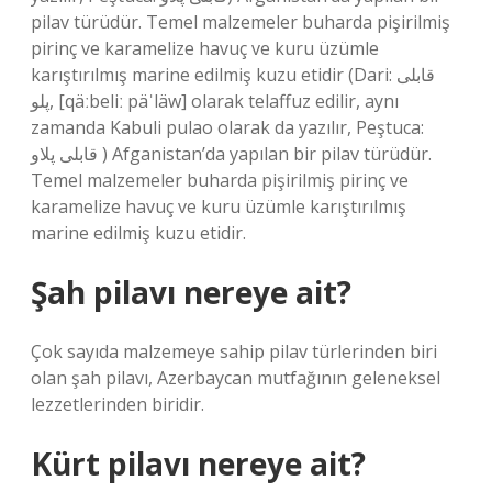
pilav türüdür. Temel malzemeler buharda pişirilmiş
pirinç ve karamelize havuç ve kuru üzümle
karıştırılmış marine edilmiş kuzu etidir (Dari: قابلی
پلو, [qäːbeliː päˈläw] olarak telaffuz edilir, aynı
zamanda Kabuli pulao olarak da yazılır, Peştuca:
قابلی پلاو ‎) Afganistan’da yapılan bir pilav türüdür.
Temel malzemeler buharda pişirilmiş pirinç ve
karamelize havuç ve kuru üzümle karıştırılmış
marine edilmiş kuzu etidir.
Şah pilavı nereye ait?
Çok sayıda malzemeye sahip pilav türlerinden biri
olan şah pilavı, Azerbaycan mutfağının geleneksel
lezzetlerinden biridir.
Kürt pilavı nereye ait?