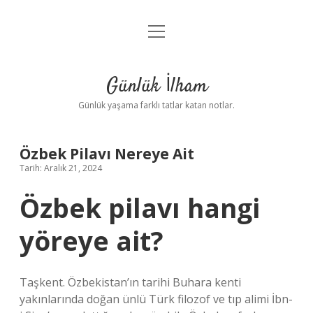
menüyü
Anasayfa
aç
Gizlilik Politikası
Günlük İlham
Yasal Uyarı
Günlük yaşama farklı tatlar katan notlar.
Hakkımızda
Özbek Pilavı Nereye Ait
Tarih: Aralık 21, 2024
Özbek pilavı hangi
yöreye ait?
Taşkent. Özbekistan’ın tarihi Buhara kenti
yakınlarında doğan ünlü Türk filozof ve tıp alimi İbn-