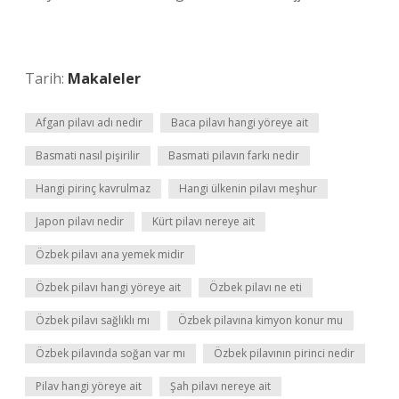
Tarih:
Makaleler
Afgan pilavı adı nedir
Baca pilavı hangi yöreye ait
Basmati nasıl pişirilir
Basmati pilavın farkı nedir
Hangi pirinç kavrulmaz
Hangi ülkenin pilavı meşhur
Japon pilavı nedir
Kürt pilavı nereye ait
Özbek pilavı ana yemek midir
Özbek pilavı hangi yöreye ait
Özbek pilavı ne eti
Özbek pilavı sağlıklı mı
Özbek pilavına kimyon konur mu
Özbek pilavında soğan var mı
Özbek pilavının pirinci nedir
Pilav hangi yöreye ait
Şah pilavı nereye ait