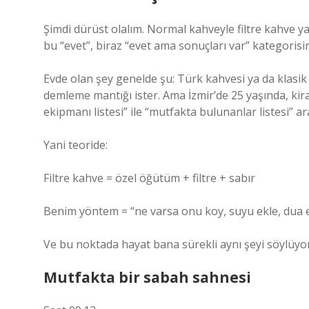
Şimdi dürüst olalım. Normal kahveyle filtre kahve y
bu “evet”, biraz “evet ama sonuçları var” kategorisi
Evde olan şey genelde şu: Türk kahvesi ya da klasik
demleme mantığı ister. Ama İzmir’de 25 yaşında, ki
ekipmanı listesi” ile “mutfakta bulunanlar listesi” 
Yani teoride:
Filtre kahve = özel öğütüm + filtre + sabır
Benim yöntem = “ne varsa onu koy, suyu ekle, dua 
Ve bu noktada hayat bana sürekli aynı şeyi söylüyor:
Mutfakta bir sabah sahnesi