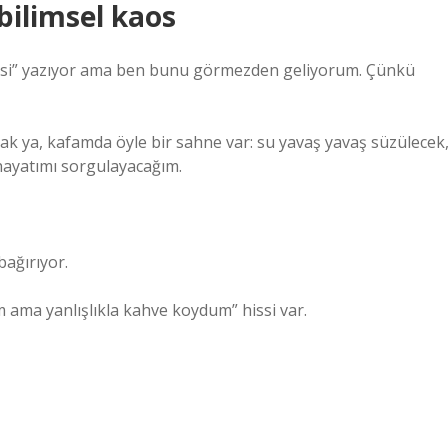
bilimsel kaos
esi” yazıyor ama ben bunu görmezden geliyorum. Çünkü
cak ya, kafamda öyle bir sahne var: su yavaş yavaş süzülecek
hayatımı sorgulayacağım.
bağırıyor.
m ama yanlışlıkla kahve koydum” hissi var.