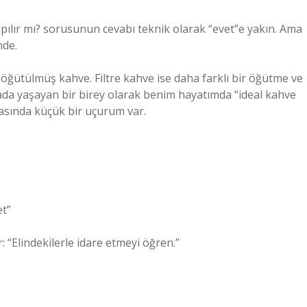
apılır mı? sorusunun cevabı teknik olarak “evet”e yakın. Ama
nde.
 öğütülmüş kahve. Filtre kahve ise daha farklı bir öğütme ve
rada yaşayan bir birey olarak benim hayatımda “ideal kahve
arasında küçük bir uçurum var.
et”
 “Elindekilerle idare etmeyi öğren.”