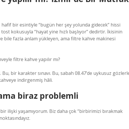
 hafif bir esintiyle “bugün her şey yolunda gidecek” hissi
t kokusuyla “hayat yine hızlı başlıyor” dedirtir. İkisinin
e bile fazla anlam yükleyen, ama filtre kahve makinesi
veyle filtre kahve yapılır mı?
l. Bu, bir karakter sınavı. Bu, sabah 08.47’de uykusuz gözlerl
ahveye indirgenmiş hâli.
 ama biraz problemli
ir ilişki yaşamıyorum. Biz daha çok “birbirimizi bırakmak
noktasındayız.