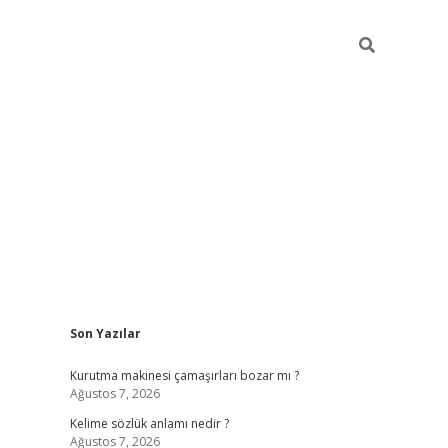
Sidebar
Son Yazılar
piabella
Kurutma makinesi çamaşırları bozar mı ?
Ağustos 7, 2026
Kelime sözlük anlamı nedir ?
Ağustos 7, 2026