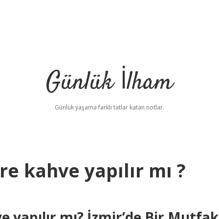
Günlük İlham
Günlük yaşama farklı tatlar katan notlar.
re kahve yapılır mı ?
e yapılır mı? İzmir’de Bir Mutfak