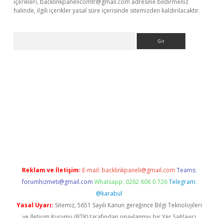
içerikleri,
backlinkpanelicomtr@gmail.com
adresine bildirmeniz
halinde, ilgili içerikler yasal süre içerisinde sitemizden kaldırılacaktır.
Arama
abella
Reklam ve İletişim:
E-mail:
backlinkpaneli@gmail.com
Teams:
forumhizmeti@gmail.com
Whatsapp: 0262 606 0 726
Telegram:
@karabul
Yasal Uyarı:
Sitemiz, 5651 Sayılı Kanun gereğince Bilgi Teknolojileri
ve İletişim Kurumu (BTK) tarafından onaylanmış bir Yer Sağlayıcı