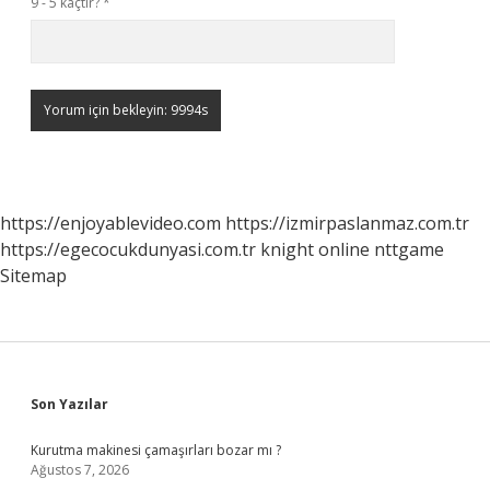
9 - 5 kaçtır?
*
https://enjoyablevideo.com
https://izmirpaslanmaz.com.tr
https://egecocukdunyasi.com.tr
knight online
nttgame
Sitemap
Sidebar
Son Yazılar
Kurutma makinesi çamaşırları bozar mı ?
Ağustos 7, 2026