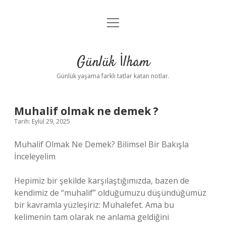
menüyü
Anasayfa
aç
Gizlilik Politikası
Günlük İlham
Yasal Uyarı
Günlük yaşama farklı tatlar katan notlar.
Hakkımızda
Muhalif olmak ne demek ?
Tarih: Eylül 29, 2025
Muhalif Olmak Ne Demek? Bilimsel Bir Bakışla
İnceleyelim
Hepimiz bir şekilde karşılaştığımızda, bazen de
kendimiz de “muhalif” olduğumuzu düşündüğümüz
bir kavramla yüzleşiriz: Muhalefet. Ama bu
kelimenin tam olarak ne anlama geldiğini