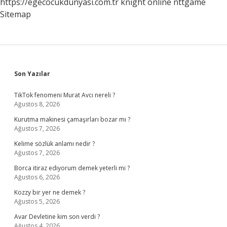
https://egecocukdunyasi.com.tr
knight online
nttgame
Sitemap
Sidebar
Son Yazılar
TikTok fenomeni Murat Avcı nereli ?
Ağustos 8, 2026
Kurutma makinesi çamaşırları bozar mı ?
Ağustos 7, 2026
Kelime sözlük anlamı nedir ?
Ağustos 7, 2026
Borca itiraz ediyorum demek yeterli mi ?
Ağustos 6, 2026
Kozzy bir yer ne demek ?
Ağustos 5, 2026
Avar Devletine kim son verdi ?
Ağustos 4, 2026