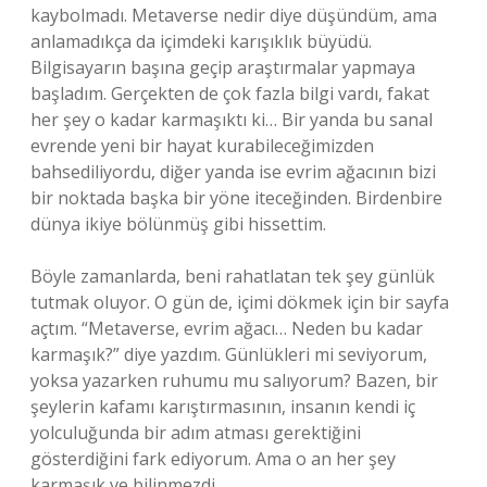
kaybolmadı. Metaverse nedir diye düşündüm, ama
anlamadıkça da içimdeki karışıklık büyüdü.
Bilgisayarın başına geçip araştırmalar yapmaya
başladım. Gerçekten de çok fazla bilgi vardı, fakat
her şey o kadar karmaşıktı ki… Bir yanda bu sanal
evrende yeni bir hayat kurabileceğimizden
bahsediliyordu, diğer yanda ise evrim ağacının bizi
bir noktada başka bir yöne iteceğinden. Birdenbire
dünya ikiye bölünmüş gibi hissettim.
Böyle zamanlarda, beni rahatlatan tek şey günlük
tutmak oluyor. O gün de, içimi dökmek için bir sayfa
açtım. “Metaverse, evrim ağacı… Neden bu kadar
karmaşık?” diye yazdım. Günlükleri mi seviyorum,
yoksa yazarken ruhumu mu salıyorum? Bazen, bir
şeylerin kafamı karıştırmasının, insanın kendi iç
yolculuğunda bir adım atması gerektiğini
gösterdiğini fark ediyorum. Ama o an her şey
karmaşık ve bilinmezdi.