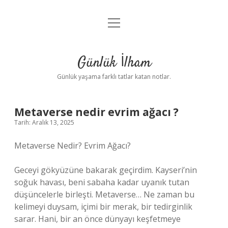
menüyü
Anasayfa
aç
Gizlilik Politikası
Günlük İlham
Yasal Uyarı
Günlük yaşama farklı tatlar katan notlar.
Hakkımızda
Metaverse nedir evrim ağacı ?
Tarih: Aralık 13, 2025
Metaverse Nedir? Evrim Ağacı?
Geceyi gökyüzüne bakarak geçirdim. Kayseri’nin
soğuk havası, beni sabaha kadar uyanık tutan
düşüncelerle birleşti. Metaverse… Ne zaman bu
kelimeyi duysam, içimi bir merak, bir tedirginlik
sarar. Hani, bir an önce dünyayı keşfetmeye