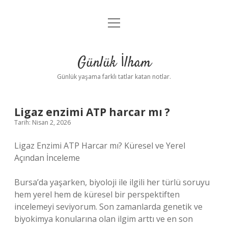
menüyü
Anasayfa
aç
Gizlilik Politikası
Günlük İlham
Yasal Uyarı
Günlük yaşama farklı tatlar katan notlar.
Hakkımızda
Ligaz enzimi ATP harcar mı ?
Tarih: Nisan 2, 2026
Ligaz Enzimi ATP Harcar mı? Küresel ve Yerel
Açından İnceleme
Bursa’da yaşarken, biyoloji ile ilgili her türlü soruyu
hem yerel hem de küresel bir perspektiften
incelemeyi seviyorum. Son zamanlarda genetik ve
biyokimya konularına olan ilgim arttı ve en son