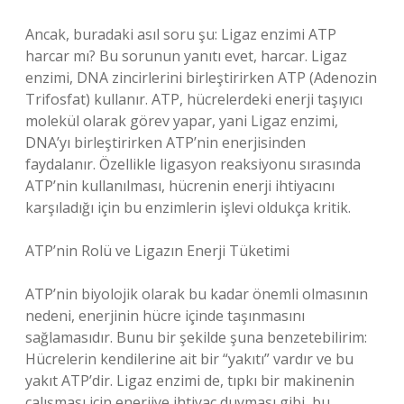
Ancak, buradaki asıl soru şu: Ligaz enzimi ATP
harcar mı? Bu sorunun yanıtı evet, harcar. Ligaz
enzimi, DNA zincirlerini birleştirirken ATP (Adenozin
Trifosfat) kullanır. ATP, hücrelerdeki enerji taşıyıcı
molekül olarak görev yapar, yani Ligaz enzimi,
DNA’yı birleştirirken ATP’nin enerjisinden
faydalanır. Özellikle ligasyon reaksiyonu sırasında
ATP’nin kullanılması, hücrenin enerji ihtiyacını
karşıladığı için bu enzimlerin işlevi oldukça kritik.
ATP’nin Rolü ve Ligazın Enerji Tüketimi
ATP’nin biyolojik olarak bu kadar önemli olmasının
nedeni, enerjinin hücre içinde taşınmasını
sağlamasıdır. Bunu bir şekilde şuna benzetebilirim:
Hücrelerin kendilerine ait bir “yakıtı” vardır ve bu
yakıt ATP’dir. Ligaz enzimi de, tıpkı bir makinenin
çalışması için enerjiye ihtiyaç duyması gibi, bu