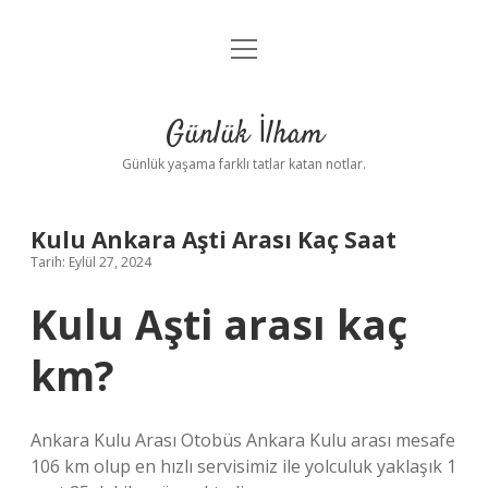
menüyü
Anasayfa
aç
Gizlilik Politikası
Günlük İlham
Yasal Uyarı
Günlük yaşama farklı tatlar katan notlar.
Hakkımızda
Kulu Ankara Aşti Arası Kaç Saat
Tarih: Eylül 27, 2024
Kulu Aşti arası kaç
km?
Ankara Kulu Arası Otobüs Ankara Kulu arası mesafe
106 km olup en hızlı servisimiz ile yolculuk yaklaşık 1