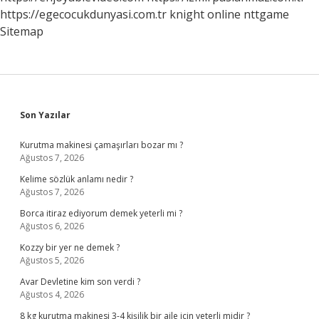
https://egecocukdunyasi.com.tr
knight online
nttgame
Sitemap
Sidebar
Son Yazılar
Kurutma makinesi çamaşırları bozar mı ?
Ağustos 7, 2026
Kelime sözlük anlamı nedir ?
Ağustos 7, 2026
Borca itiraz ediyorum demek yeterli mi ?
Ağustos 6, 2026
Kozzy bir yer ne demek ?
Ağustos 5, 2026
Avar Devletine kim son verdi ?
Ağustos 4, 2026
8 kg kurutma makinesi 3-4 kişilik bir aile için yeterli midir ?