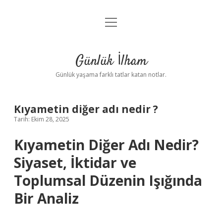
menüyü
Anasayfa
aç
Gizlilik Politikası
Günlük İlham
Yasal Uyarı
Günlük yaşama farklı tatlar katan notlar.
Hakkımızda
Kıyametin diğer adı nedir ?
Tarih: Ekim 28, 2025
Kıyametin Diğer Adı Nedir?
Siyaset, İktidar ve
Toplumsal Düzenin Işığında
Bir Analiz