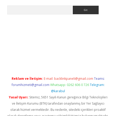
Arama
piabella
Reklam ve İletişim:
E-mail:
backlinkpaneli@gmail.com
Teams:
forumhizmeti@gmail.com
Whatsapp: 0262 606 0 726
Telegram:
@karabul
Yasal Uyarı:
Sitemiz, 5651 Sayılı Kanun gereğince Bilgi Teknolojileri
ve İletişim Kurumu (BTK) tarafından onaylanmış bir Yer Sağlayıcı
olarak hizmet vermektedir. Bu nedenle, sitedeki içerikleri proaktif
olarak denetleme veya araştırma yükümlülüğümüz bulunmamaktadır.