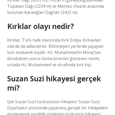
Kırklar Dağı (2033 m), Hozat’ın güneydoğusundaki
Topatan Dağı (2234 m) ve Merkez-Ovacık arasında
bulunan Karaoğlan Dağı’dır (2422 m).
Kırklar olayı nedir?
Kırklar, Türk halk inancında Kırk Evliya. Kırkavlan
olarak da adlandırılır. Bilinmeyen yerlerde yaşayan
kırk mübarek kişidir. Hz. Muhammed’in Miraç’tan
döndükten sonra Sema törenini gösteren resim,
ortada Hz. Muhammed ve etrafında kırk kişi.
Suzan Suzi hikayesi gerçek
mi?
İşte Suzan Suzi türküsünün hikayesi: Suzan Suzi:
Diyarbakır yöresinde yaşanmış gerçek bir hikâyeden
esinlenerek yazıldığı söylenen türkünün hikayesi