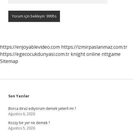
https://enjoyablevideo.com
https://izmirpaslanmaz.com.tr
https://egecocukdunyasi.com.tr
knight online
nttgame
Sitemap
Sidebar
Son Yazılar
Borca itiraz ediyorum demek yeterli mi ?
Ağustos 6, 2026
Kozzy bir yer ne demek ?
Ağustos 5, 2026