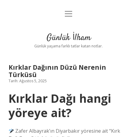
menüyü
Anasayfa
aç
Gizlilik Politikası
Günlük İlham
Yasal Uyarı
Günlük yaşama farklı tatlar katan notlar.
Hakkımızda
Kırklar Dağının Düzü Nerenin
Türküsü
Tarih: Ağustos 5, 2025
Kırklar Dağı hangi
yöreye ait?
Zafer Albayrak’ın Diyarbakır yöresine ait “Kırk