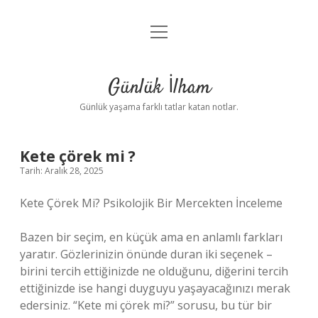
menüyü
Anasayfa
aç
Gizlilik Politikası
Günlük İlham
Yasal Uyarı
Günlük yaşama farklı tatlar katan notlar.
Hakkımızda
Kete çörek mi ?
Tarih: Aralık 28, 2025
Kete Çörek Mi? Psikolojik Bir Mercekten İnceleme
Bazen bir seçim, en küçük ama en anlamlı farkları
yaratır. Gözlerinizin önünde duran iki seçenek –
birini tercih ettiğinizde ne olduğunu, diğerini tercih
ettiğinizde ise hangi duyguyu yaşayacağınızı merak
edersiniz. “Kete mi çörek mi?” sorusu, bu tür bir