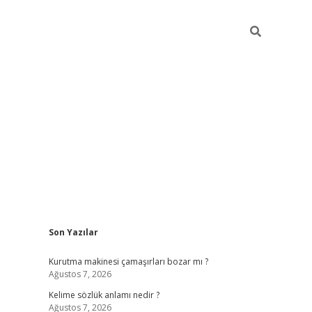
Sidebar
Son Yazılar
piabella
Kurutma makinesi çamaşırları bozar mı ?
Ağustos 7, 2026
Kelime sözlük anlamı nedir ?
Ağustos 7, 2026