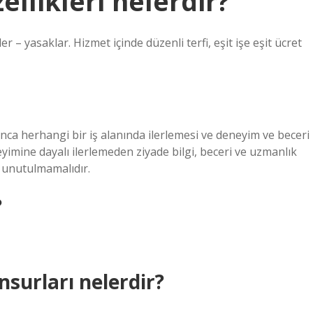
ellikleri nelerdir?
r – yasaklar. Hizmet içinde düzenli terfi, eşit işe eşit ücret
unca herhangi bir iş alanında ilerlemesi ve deneyim ve beceri
mine dayalı ilerlemeden ziyade bilgi, beceri ve uzmanlık
ı unutulmamalıdır.
?
surları nelerdir?