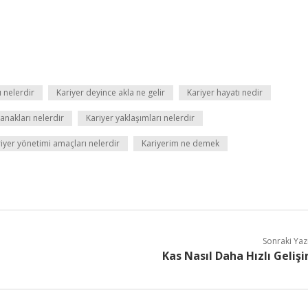
 nelerdir
Kariyer deyince akla ne gelir
Kariyer hayatı nedir
lanakları nelerdir
Kariyer yaklaşımları nelerdir
iyer yönetimi amaçları nelerdir
Kariyerim ne demek
Sonraki Yaz
Kas Nasıl Daha Hızlı Gelişi