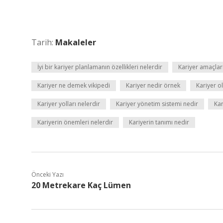
Tarih:
Makaleler
İyi bir kariyer planlamanın özellikleri nelerdir
Kariyer amaçları
Kariyer ne demek vikipedi
Kariyer nedir örnek
Kariyer o
Kariyer yolları nelerdir
Kariyer yönetim sistemi nedir
Kar
Kariyerin önemleri nelerdir
Kariyerin tanımı nedir
Önceki Yazı
20 Metrekare Kaç Lümen