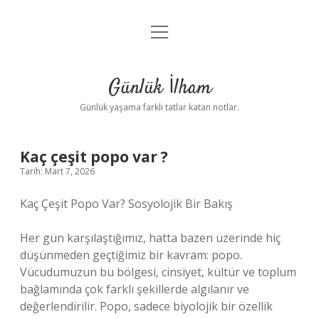
menüyü
Anasayfa
aç
Gizlilik Politikası
Günlük İlham
Yasal Uyarı
Günlük yaşama farklı tatlar katan notlar.
Hakkımızda
Kaç çeşit popo var ?
Tarih: Mart 7, 2026
Kaç Çeşit Popo Var? Sosyolojik Bir Bakış
Her gün karşılaştığımız, hatta bazen üzerinde hiç
düşünmeden geçtiğimiz bir kavram: popo.
Vücudumuzun bu bölgesi, cinsiyet, kültür ve toplum
bağlamında çok farklı şekillerde algılanır ve
değerlendirilir. Popo, sadece biyolojik bir özellik