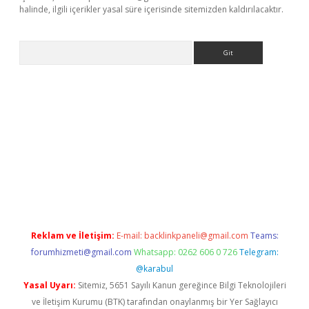
halinde, ilgili içerikler yasal süre içerisinde sitemizden kaldırılacaktır.
Arama
bella
Reklam ve İletişim:
E-mail:
backlinkpaneli@gmail.com
Teams:
forumhizmeti@gmail.com
Whatsapp: 0262 606 0 726
Telegram:
@karabul
Yasal Uyarı:
Sitemiz, 5651 Sayılı Kanun gereğince Bilgi Teknolojileri
ve İletişim Kurumu (BTK) tarafından onaylanmış bir Yer Sağlayıcı