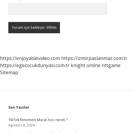
https://enjoyablevideo.com
https://izmirpaslanmaz.com.tr
https://egecocukdunyasi.com.tr
knight online
nttgame
Sitemap
Sidebar
Son Yazılar
TikTok fenomeni Murat Avcı nereli ?
Ağustos 8, 2026