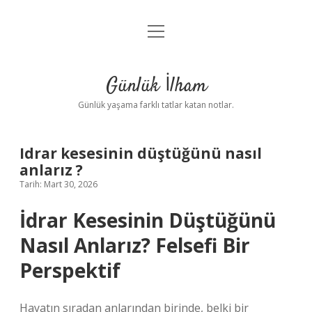
menüyü
Anasayfa
aç
Gizlilik Politikası
Günlük İlham
Yasal Uyarı
Günlük yaşama farklı tatlar katan notlar.
Hakkımızda
Idrar kesesinin düştüğünü nasıl
anlarız ?
Tarih: Mart 30, 2026
İdrar Kesesinin Düştüğünü
Nasıl Anlarız? Felsefi Bir
Perspektif
Hayatın sıradan anlarından birinde, belki bir