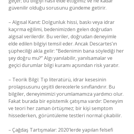
geçer; bu bilgiyi nasıl elde ettiğimiz ve ne kadar
güvenilir olduğu sorusunu gündeme getirir.
– Algısal Kanıt: Dolgunluk hissi, baskı veya idrar
kaçırma eğilimi, bedenimizden gelen doğrudan
algısal verilerdir. Bu veriler, doğrudan deneyimle
elde edilen bilgiyi temsil eder. Ancak Descartes’ın
şüpheciliği akla gelir: “Bedenimin bana söylediği her
şey doğru mu?” Algı yanılabilir, yanılsamalar ve
geçici durumlar bilgi kuramı açısından risk yaratır.
– Teorik Bilgi: Tıp literatürü, idrar kesesinin
prolapsusunu çeşitli derecelerle sınıflandırır. Bu
bilgiler, deneyimimizi yorumlamamıza yardımcı olur.
Fakat burada bir epistemik çatışma vardır: Deneyim
ve teori her zaman örtüşmez; bir kişi semptom
hissederken, görüntüleme testleri normal çıkabilir.
– Çağdaş Tartışmalar: 2020’lerde yapılan felsefi