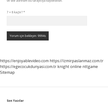
ve site adresim bu tarayıcıya kaydedilsin.
7 + 8 kaçtır?
*
https://enjoyablevideo.com
https://izmirpaslanmaz.com.tr
https://egecocukdunyasi.com.tr
knight online
nttgame
Sitemap
Sidebar
Son Yazılar