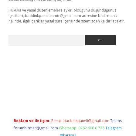
Hukuka ve yasal düzenlemelere aykırı olduğunu düşündüğünüz
içerikleri,
backlinkpanelicomtr@gmail.com
adresine bildirmeniz
halinde, ilgili içerikler yasal süre içerisinde sitemizden kaldırılacaktır.
Arama
bella
Reklam ve İletişim:
E-mail:
backlinkpaneli@gmail.com
Teams:
forumhizmeti@gmail.com
Whatsapp: 0262 606 0 726
Telegram:
@karabul