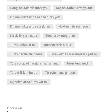
Hangi noktalarda türev yok
Kaç noktada türevi yoktur
Kırılma noktasında neden türev yok
Kırılma noktasında sürekli mi
Noktanın türevi nedir
Süreklilik şartı nedir
Ters türev integral mi
Türev 0 olabilir mi
Türev nerede 0 olur
Türev nerelerde olmaz
Türev olması için süreklilik şart mı
Türev olup olmadığını nasıl anlarız
Türev tersi nedir
Türevi ilk kim buldu
Türevin mantığı nedir
Uç noktalarda türev var mı
Önceki Yazı