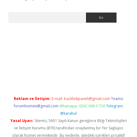
Arama
ella
Reklam ve İletişim:
E-mail:
backlinkpaneli@gmail.com
Teams:
forumhizmeti@gmail.com
Whatsapp: 0262 606 0 726
Telegram:
@karabul
Yasal Uyarı:
Sitemiz, 5651 Sayılı Kanun gereğince Bilgi Teknolojileri
ve İletişim Kurumu (BTK) tarafından onaylanmış bir Yer Sağlayıcı
olarak hizmet vermektedir. Bu nedenle, sitedeki içerikleri proaktif