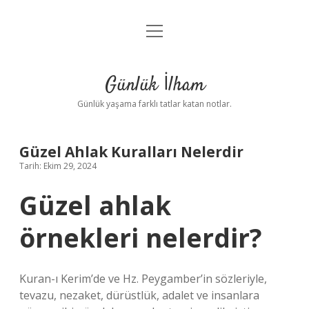
menüyü
Anasayfa
aç
Gizlilik Politikası
Günlük İlham
Yasal Uyarı
Günlük yaşama farklı tatlar katan notlar.
Hakkımızda
Güzel Ahlak Kuralları Nelerdir
Tarih: Ekim 29, 2024
Güzel ahlak
örnekleri nelerdir?
Kuran-ı Kerim’de ve Hz. Peygamber’in sözleriyle,
tevazu, nezaket, dürüstlük, adalet ve insanlara