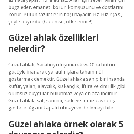
az hata yapar, iftira atmaz, Allah için sever, Allah için
buğz eder, emaneti korur, komşusunu ve dostlarını
korur. Bütün faziletlerin başı hayadır. Hz. Hızır (a.s.)
şöyle buyurdu: (Gülümse, öfkelenme!)
Güzel ahlak özellikleri
nelerdir?
Güzel ahlak, Yaratıcıyı düşünerek ve O’na bütün
gücüyle inanarak yaratılmışlara tahammül
göstermek demektir. Güzel ahlaka sahip bir insanda
küfür, yalan, alaycılık, kıskançlık, iftira ve cimrilik gibi
olumsuz duygular bulunmaz veya en aza indirilir.
Güzel ahlak, saf, samimi, sade ve temiz davranış
gösterir. Ağzını kapalı tutmayı ve dinlemeyi bilir.
Güzel ahlaka örnek olarak 5