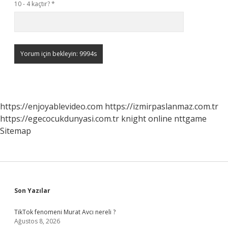
10 - 4 kaçtır?
*
https://enjoyablevideo.com
https://izmirpaslanmaz.com.tr
https://egecocukdunyasi.com.tr
knight online
nttgame
Sitemap
Sidebar
Son Yazılar
TikTok fenomeni Murat Avcı nereli ?
Ağustos 8, 2026