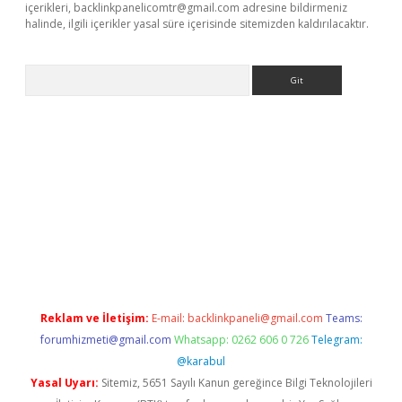
içerikleri,
backlinkpanelicomtr@gmail.com
adresine bildirmeniz
halinde, ilgili içerikler yasal süre içerisinde sitemizden kaldırılacaktır.
Arama
la
Reklam ve İletişim:
E-mail:
backlinkpaneli@gmail.com
Teams:
forumhizmeti@gmail.com
Whatsapp: 0262 606 0 726
Telegram:
@karabul
Yasal Uyarı:
Sitemiz, 5651 Sayılı Kanun gereğince Bilgi Teknolojileri