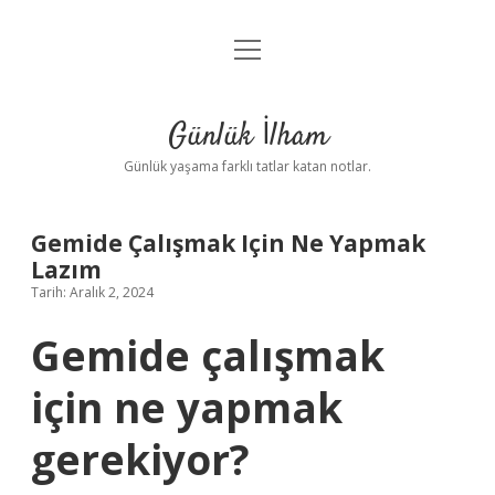
menüyü
Anasayfa
aç
Gizlilik Politikası
Günlük İlham
Yasal Uyarı
Günlük yaşama farklı tatlar katan notlar.
Hakkımızda
Gemide Çalışmak Için Ne Yapmak
Lazım
Tarih: Aralık 2, 2024
Gemide çalışmak
için ne yapmak
gerekiyor?