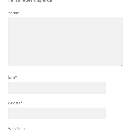
ile işaretlenmişlerdir
Yorum
İsim*
E-Posta*
Web Sitesi