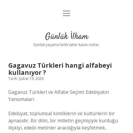
menüyü
Anasayfa
aç
Gizlilik Politikası
Günlük İlham
Yasal Uyarı
Günlük yaşama farklı tatlar katan notlar.
Hakkımızda
Gagavuz Türkleri hangi alfabeyi
kullanıyor ?
Tarih: Şubat 19, 2026
Gagavuz Türkleri ve Alfabe Seçimi: Edebiyatın
Yansımaları
Edebiyat, toplumsal kimliklerin ve kültürlerin bir
aynasıdır. Bir dilin, bir milletin geçmişiyle kurduğu
ilişkiyi, edebi metinler aracılığıyla keşfetmek,