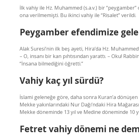
İlk vahiy ile Hz. Muhammed (s.a.v.) bir “peygamber”
ona verilmemişti. Bu ikinci vahiy ile “Risalet” verildi.
Peygamber efendimize gelen
Alak Suresi’nin ilk beş ayeti, Hira’da Hz. Muhammed’e
– O, insanı bir kan pıhtısından yarattı. – Oku! Rabb
“İnsana bilmediğini öğretti.”
Vahiy kaç yıl sürdü?
İslami geleneğe göre, daha sonra Kuran’a dönüşen v
Mekke yakınlarındaki Nur Dağı’ndaki Hira Mağarası’nd
Mekke döneminde 13 yıl ve Medine döneminde 10 yı
Fetret vahiy dönemi ne dem