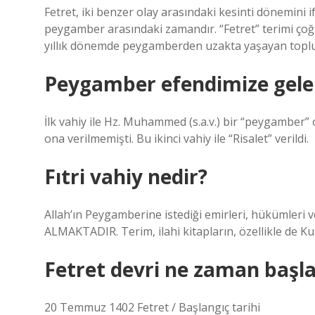
Fetret, iki benzer olay arasındaki kesinti dönemini 
peygamber arasındaki zamandır. “Fetret” terimi çoğu
yıllık dönemde peygamberden uzakta yaşayan topluml
Peygamber efendimize gelen
İlk vahiy ile Hz. Muhammed (s.a.v.) bir “peygamber”
ona verilmemişti. Bu ikinci vahiy ile “Risalet” verildi.
Fıtri vahiy nedir?
Allah’ın Peygamberine istediği emirleri, hükümleri 
ALMAKTADIR. Terim, ilahi kitapların, özellikle de Ku
Fetret devri ne zaman başla
20 Temmuz 1402 Fetret / Başlangıç ​​tarihi