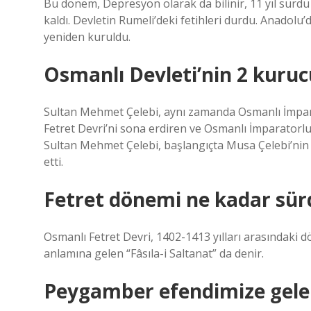
Bu dönem, Depresyon olarak da bilinir, 11 yıl sürdü
kaldı. Devletin Rumeli’deki fetihleri ​​durdu. Anadolu’
yeniden kuruldu.
Osmanlı Devleti’nin 2 kuru
Sultan Mehmet Çelebi, aynı zamanda Osmanlı İmparat
Fetret Devri’ni sona erdiren ve Osmanlı İmparatorl
Sultan Mehmet Çelebi, başlangıçta Musa Çelebi’nin e
etti.
Fetret dönemi ne kadar sür
Osmanlı Fetret Devri, 1402-1413 yılları arasındaki
anlamına gelen “Fâsıla-i Saltanat” da denir.
Peygamber efendimize gelen