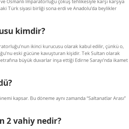
 ve Osmanlı İmparatorluğu çöküş tehlikesiyle karşı karşıya
daki Türk siyasi birliği sona erdi ve Anadolu’da beylikler
cusu kimdir?
orluğu’nun ikinci kurucusu olarak kabul edilir, çünkü o,
uğu’nu eski gücüne kavuşturan kişidir. Tek Sultan olarak
trafına büyük duvarlar inşa ettiği Edirne Sarayı’nda ikamet
dü?
 dönemi kapsar. Bu döneme aynı zamanda “Saltanatlar Arası”
 2 vahiy nedir?