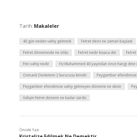
Tarih:
Makaleler
40 gün neden vahiy gelmedi
Fetret devri ne zaman başladı
Fetret döneminde ne oldu
Fetret nedir kısaca din
Fetret
Fıtri vahiy nedir
Hz Muhammed 40 yaşından önce hangi dine
Osmanlı Devletinin 2 kurucusu kimdir
Peygamber efendimize g
Peygamber efendimize vahiy gelmeyen döneme ne denir
Pey
Vahyin fetret dönemi ne kadar sürdü
Önceki Yazı
Kristalize Edilmek Ne Demektir