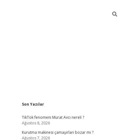
Sidebar
Son Yazılar
piabella
TikTok fenomeni Murat Avcı nereli ?
Ağustos 8, 2026
Kurutma makinesi çamaşırları bozar mı ?
Ağustos 7, 2026