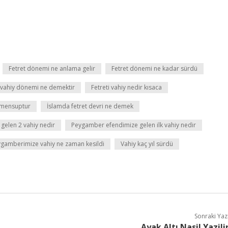
Fetret dönemi ne anlama gelir
Fetret dönemi ne kadar sürdü
 vahiy dönemi ne demektir
Fetreti vahiy nedir kısaca
 mensuptur
İslamda fetret devri ne demek
elen 2 vahiy nedir
Peygamber efendimize gelen ilk vahiy nedir
gamberimize vahiy ne zaman kesildi
Vahiy kaç yıl sürdü
Sonraki Yaz
Ayak Altı Nasil Yazili