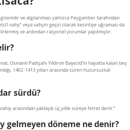
kısaca?
r gizemdir ve algılanması yalnızca Peygamber tarafından
etü’l-vahy” veya vahyin geçici olarak kesintiye uğraması da
lirlenmiş ve ardından rasyonel yorumlar yapılmıştır.
lir?
nat, Osmanlı Padişahı Yıldırım Bayezid’in hayatta kalan beş
dığı, 1402-1413 yılları arasında süren huzursuzluk
dar sürdü?
 vahiy arasındaki yaklaşık üç yıllık süreye fetret denir.”
y gelmeyen döneme ne denir?