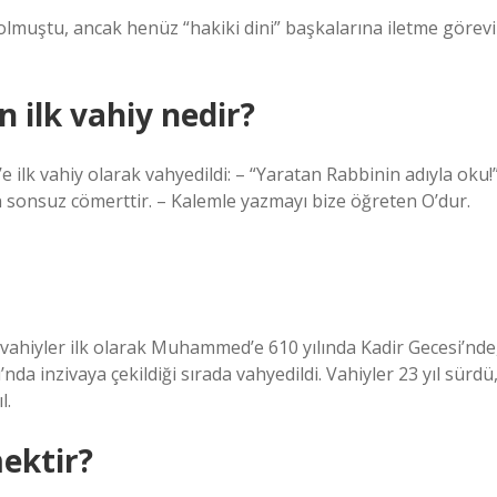
 olmuştu, ancak henüz “hakiki dini” başkalarına iletme görevi
 ilk vahiy nedir?
 ilk vahiy olarak vahyedildi: – “Yaratan Rabbinin adıyla oku!
in sonsuz cömerttir. – Kalemle yazmayı bize öğreten O’dur.
ahiyler ilk olarak Muhammed’e 610 yılında Kadir Gecesi’nde
a inzivaya çekildiği sırada vahyedildi. Vahiyler 23 yıl sürdü
l.
ektir?