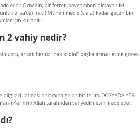
ifade eder. Örneğin, bir fetret, peygamberi olmayan iki
nlukla İsa’dan (a.s.) Muhammed’e (s.a.s.) kadar geçen bin
ar için kullanılır.
 2 vahiy nedir?
 olmuştu, ancak henüz “hakiki dini” başkalarına iletme görevi
ve bilgileri iletmesi anlamına gelen bir terim. DOSYADA YER
r’an-ı Kerim’in Allah tarafından vahyedilmesini ifade eder.
dı?