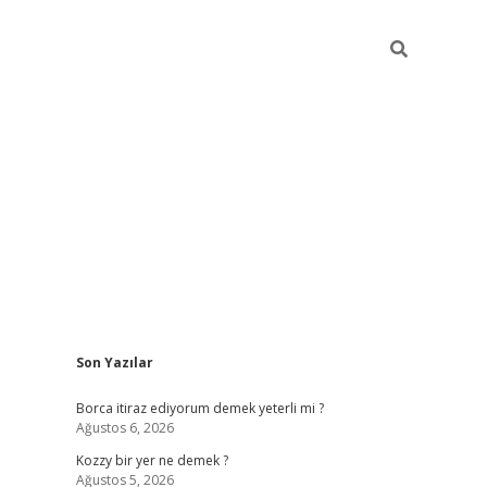
Sidebar
Son Yazılar
piabella
Borca itiraz ediyorum demek yeterli mi ?
Ağustos 6, 2026
Kozzy bir yer ne demek ?
Ağustos 5, 2026