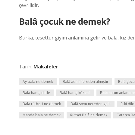
çevrilidir.
Balâ çocuk ne demek?
Burka, tesettür giyim anlamına gelir ve bala, kız d
Tarih:
Makaleler
Ay bala ne demek
Balâ adını nereden almıştır
Balâ çoc
Bala hangi dilde
Balâ hangi kökenli
Bala hatun anlamı n
Bala rütbesi ne demek
Balâ soyu nereden gelir
Eski dil
Manda bala ne demek
Rütbei Balâ ne demek
Tatarca B