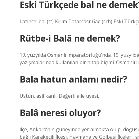
Eski Türkçede bal ne demek
Latince: bal (tt) Kırım Tatarcası: бал (crh) Eski Türkçe
Rütbe-i Balâ ne demek?
19. yüzyılda Osmanlı İmparatorluğu’nda. 19. yüzyıldan
yazışmalarında kullanılan bir hitap biçimi. Osmanlı 
Bala hatun anlamı nedir?
Üstün, asil kanlı. Değerli aile üyesi.
Balâ neresi oluyor?
İlçe, Ankara’nın güneyinde yer almakta olup, doğusund
bağlı Karakeçili İlçesi, Haymana ve Gölbaşı İlçeleri, 