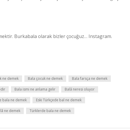
emektir. Burkabala olarak bizler çocuğuz… Instagram.
uk ne demek
Bala çocuk ne demek
Bala farsça ne demek
edir
Bala ismi ne anlama gelir
Balâ neresi oluyor
de bala ne demek
Eski Türkçede bal ne demek
alâ ne demek
Türklerde bala ne demek