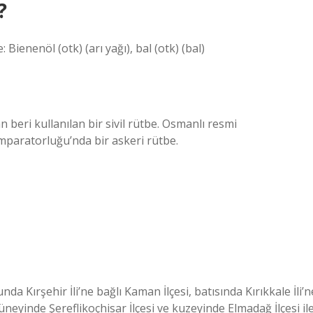
?
: Bienenöl (otk) (arı yağı), bal (otk) (bal)
 beri kullanılan bir sivil rütbe. Osmanlı resmi
İmparatorluğu’nda bir askeri rütbe.
a Kırşehir İli’ne bağlı Kaman İlçesi, batısında Kırıkkale İli’n
güneyinde Şereflikoçhisar İlçesi ve kuzeyinde Elmadağ İlçesi il