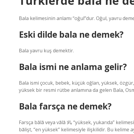
Türklerde bala ne 
Bala kelimesinin anlamı “oğul”dur. Oğul, yavru deme
Eski dilde bala ne demek?
Bala yavru kuş demektir.
Bala ismi ne anlama gelir?
Bala ismi çocuk, bebek, küçük oğlan, yüksek, özgür
yüksek bir resmi rütbe anlamına da gelen Bala, Osma
Bala farsça ne demek?
Farsça bālā veya vālā بالا “yüksek, yukarıda” kelimesinden ödünç alınmış bir kelimedir. Bu kelime Orta Farsça
bālişt, “en yüksek” kelimesiyle ilişkilidir. Bu kelim