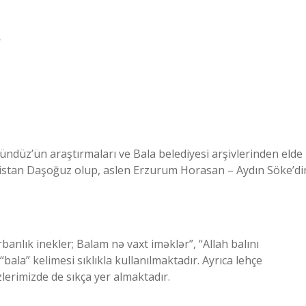
?
Gündüz’ün araştırmaları ve Bala belediyesi arşivlerinden elde
nistan Daşoğuz olup, aslen Erzurum Horasan – Aydın Söke’dir
nlık inekler; Balam nə vaxt iməklər”, “Allah balını
“bala” kelimesi sıklıkla kullanılmaktadır. Ayrıca lehçe
zlerimizde de sıkça yer almaktadır.