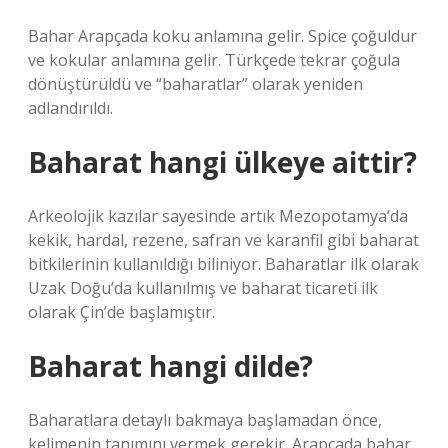
Bahar Arapçada koku anlamına gelir. Spice çoğuldur
ve kokular anlamına gelir. Türkçede tekrar çoğula
dönüştürüldü ve “baharatlar” olarak yeniden
adlandırıldı.
Baharat hangi ülkeye aittir?
Arkeolojik kazılar sayesinde artık Mezopotamya’da
kekik, hardal, rezene, safran ve karanfil gibi baharat
bitkilerinin kullanıldığı biliniyor. Baharatlar ilk olarak
Uzak Doğu’da kullanılmış ve baharat ticareti ilk
olarak Çin’de başlamıştır.
Baharat hangi dilde?
Baharatlara detaylı bakmaya başlamadan önce,
kelimenin tanımını vermek gerekir. Arapçada bahar