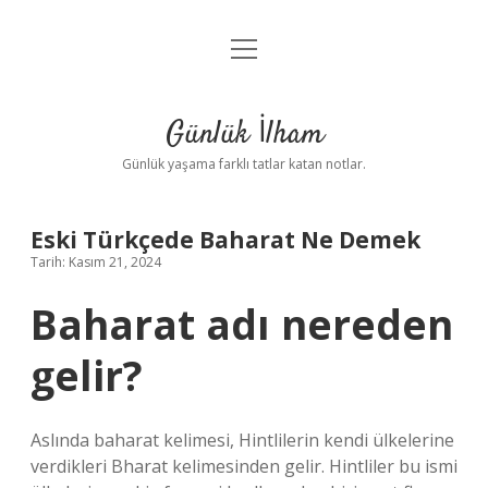
menüyü
Anasayfa
aç
Gizlilik Politikası
Günlük İlham
Yasal Uyarı
Günlük yaşama farklı tatlar katan notlar.
Hakkımızda
Eski Türkçede Baharat Ne Demek
Tarih: Kasım 21, 2024
Baharat adı nereden
gelir?
Aslında baharat kelimesi, Hintlilerin kendi ülkelerine
verdikleri Bharat kelimesinden gelir. Hintliler bu ismi