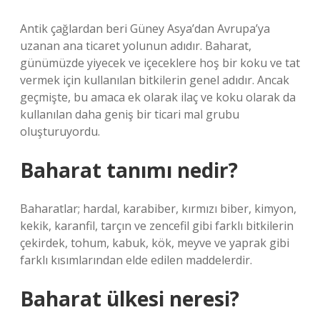
Antik çağlardan beri Güney Asya’dan Avrupa’ya
uzanan ana ticaret yolunun adıdır. Baharat,
günümüzde yiyecek ve içeceklere hoş bir koku ve tat
vermek için kullanılan bitkilerin genel adıdır. Ancak
geçmişte, bu amaca ek olarak ilaç ve koku olarak da
kullanılan daha geniş bir ticari mal grubu
oluşturuyordu.
Baharat tanımı nedir?
Baharatlar; hardal, karabiber, kırmızı biber, kimyon,
kekik, karanfil, tarçın ve zencefil gibi farklı bitkilerin
çekirdek, tohum, kabuk, kök, meyve ve yaprak gibi
farklı kısımlarından elde edilen maddelerdir.
Baharat ülkesi neresi?