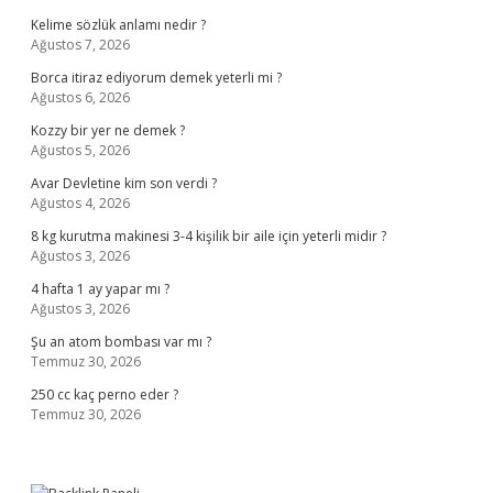
Kelime sözlük anlamı nedir ?
Ağustos 7, 2026
Borca itiraz ediyorum demek yeterli mi ?
Ağustos 6, 2026
Kozzy bir yer ne demek ?
Ağustos 5, 2026
Avar Devletine kim son verdi ?
Ağustos 4, 2026
8 kg kurutma makinesi 3-4 kişilik bir aile için yeterli midir ?
Ağustos 3, 2026
4 hafta 1 ay yapar mı ?
Ağustos 3, 2026
Şu an atom bombası var mı ?
Temmuz 30, 2026
250 cc kaç perno eder ?
Temmuz 30, 2026