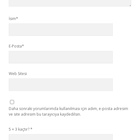
İsim*
E-Posta*
Web Sitesi
Daha sonraki yorumlarımda kullanılması için adım, e-posta adresim
ve site adresim bu tarayıcıya kaydedilsin.
5 + 3 kaçtır?
*