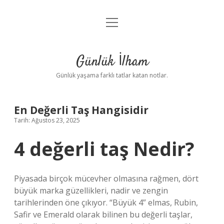
menüyü
Anasayfa
aç
Gizlilik Politikası
Günlük İlham
Yasal Uyarı
Günlük yaşama farklı tatlar katan notlar.
Hakkımızda
En Değerli Taş Hangisidir
Tarih: Ağustos 23, 2025
4 değerli taş Nedir?
Piyasada birçok mücevher olmasına rağmen, dört
büyük marka güzellikleri, nadir ve zengin
tarihlerinden öne çıkıyor. “Büyük 4” elmas, Rubin,
Safir ve Emerald olarak bilinen bu değerli taşlar,