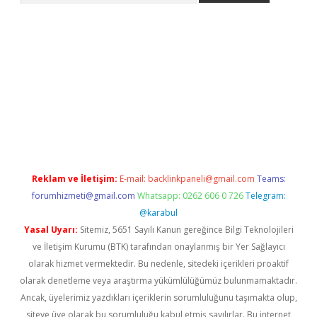
abella
Reklam ve İletişim:
E-mail:
backlinkpaneli@gmail.com
Teams:
forumhizmeti@gmail.com
Whatsapp: 0262 606 0 726
Telegram:
@karabul
Yasal Uyarı:
Sitemiz, 5651 Sayılı Kanun gereğince Bilgi Teknolojileri
ve İletişim Kurumu (BTK) tarafından onaylanmış bir Yer Sağlayıcı
olarak hizmet vermektedir. Bu nedenle, sitedeki içerikleri proaktif
olarak denetleme veya araştırma yükümlülüğümüz bulunmamaktadır.
Ancak, üyelerimiz yazdıkları içeriklerin sorumluluğunu taşımakta olup,
siteye üye olarak bu sorumluluğu kabul etmiş sayılırlar. Bu internet