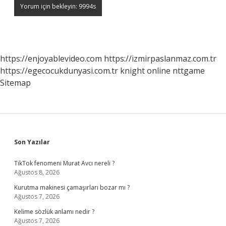
https://enjoyablevideo.com
https://izmirpaslanmaz.com.tr
https://egecocukdunyasi.com.tr
knight online
nttgame
Sitemap
Sidebar
Son Yazılar
TikTok fenomeni Murat Avcı nereli ?
Ağustos 8, 2026
Kurutma makinesi çamaşırları bozar mı ?
Ağustos 7, 2026
Kelime sözlük anlamı nedir ?
Ağustos 7, 2026