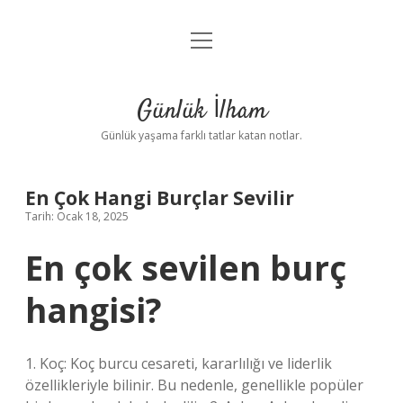
menüyü
Anasayfa
aç
Gizlilik Politikası
Günlük İlham
Yasal Uyarı
Günlük yaşama farklı tatlar katan notlar.
Hakkımızda
En Çok Hangi Burçlar Sevilir
Tarih: Ocak 18, 2025
En çok sevilen burç
hangisi?
1. Koç: Koç burcu cesareti, kararlılığı ve liderlik
özellikleriyle bilinir. Bu nedenle, genellikle popüler