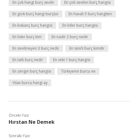
En çok hangi burç sevilir
En çok sevilen burç hangisi
En gıcık burç hangi burçtur
En havalı 5 burç hangileri
En kıskanç burç hangisi
En lider burç hangisi
En lider burç kim
En nadir 2 burç nedir
En sevilmeyen 3 burç nedir
En sinirli burç kimdir
En tatlı burç nedir
En zeki 1 burç hangisi
En zengin burç hangisi
Türkiyenin burcu ne
Yılan burcu hangi ay
Önceki Yazı
Hırstan Ne Demek
Sonraki Yazı