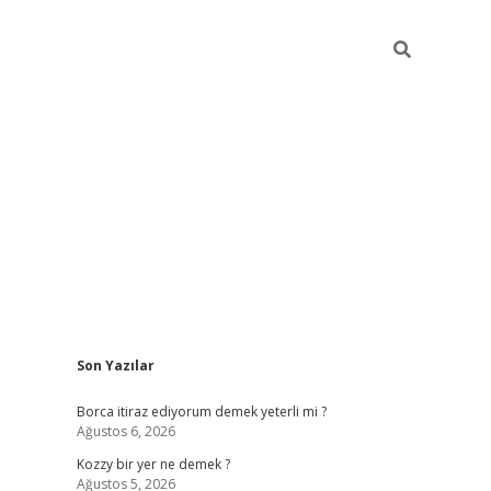
Sidebar
Son Yazılar
piabella
Borca itiraz ediyorum demek yeterli mi ?
Ağustos 6, 2026
Kozzy bir yer ne demek ?
Ağustos 5, 2026