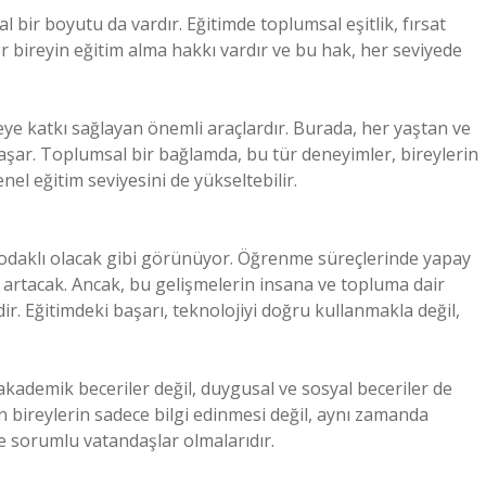
l bir boyutu da vardır. Eğitimde toplumsal eşitlik, fırsat
Her bireyin eğitim alma hakkı vardır ve bu hak, her seviyede
 katkı sağlayan önemli araçlardır. Burada, her yaştan ve
aşar. Toplumsal bir bağlamda, bu tür deneyimler, bireylerin
el eğitim seviyesini de yükseltebilir.
i odaklı olacak gibi görünüyor. Öğrenme süreçlerinde yapay
si artacak. Ancak, bu gelişmelerin insana ve topluma dair
ir. Eğitimdeki başarı, teknolojiyi doğru kullanmakla değil,
akademik beceriler değil, duygusal ve sosyal beceriler de
en bireylerin sadece bilgi edinmesi değil, aynı zamanda
ve sorumlu vatandaşlar olmalarıdır.