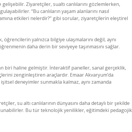
lişebilir. Ziyaretçiler, sualtı canlılarını gözlemlerken,
gulayabilirler. “Bu canlıların yaşam alanlarını nasıl
amına etkileri nelerdir?” gibi sorular, ziyaretçilerin eleştirel
 öğrencilerin yalnızca bilgiye ulaşmalarını değil, aynı
öğrenmenin daha derin bir seviyeye taşınmasını sağlar.
iri haline gelmiştir. İnteraktif paneller, sanal gerçeklik,
reçlerini zenginleştiren araçlardır. Emaar Akvaryum’da
ve işitsel deneyimler sunmakla kalmaz, aynı zamanda
etçiler, su altı canlılarının dünyasını daha detaylı bir şekilde
lunabilirler. Bu tür teknolojik yenilikler, eğitimdeki pedagojik