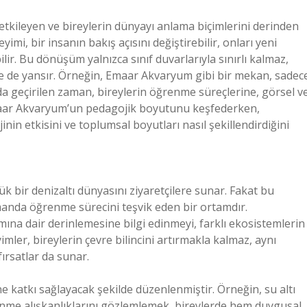
ı etkileyen ve bireylerin dünyayı anlama biçimlerini derinden
i, bir insanın bakış açısını değiştirebilir, onları yeni
ir. Bu dönüşüm yalnızca sınıf duvarlarıyla sınırlı kalmaz,
e de yansır. Örneğin, Emaar Akvaryum gibi bir mekan, sadec
da geçirilen zaman, bireylerin öğrenme süreçlerine, görsel v
Emaar Akvaryum’un pedagojik boyutunu keşfederken,
n etkisini ve toplumsal boyutları nasıl şekillendirdiğini
 bir denizaltı dünyasını ziyaretçilere sunar. Fakat bu
amanda öğrenme sürecini teşvik eden bir ortamdır.
mına dair derinlemesine bilgi edinmeyi, farklı ekosistemlerin
mler, bireylerin çevre bilincini artırmakla kalmaz, aynı
rsatlar da sunar.
 katkı sağlayacak şekilde düzenlenmiştir. Örneğin, su altı
slenme alışkanlıklarını gözlemlemek, bireylerde hem duygusal