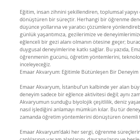
Eğitim, insan zihnini şekillendiren, toplumsal yapıy
dönüştüren bir süreçtir. Herhangi bir öğrenme deneyim
düşünce yollarına ve yaratıcı çözümlere yönlendirebil
günlük yaşantımıza, gezilerimize ve deneyimlerimiz
eğlenceli bir gezi alanı olmanın ötesine geçer; bura
duygusal deneyimlerine katkı sağlar. Bu yazıda, 
öğrenmenin gücünü, öğretim yöntemlerini, teknolojini
inceleyeceğiz.
Emaar Akvaryum: Eğitimle Bütünleşen Bir Deneyim
Emaar Akvaryum, İstanbul’un kalbinde yer alan büyük
deneyim sadece bir eğlence aktivitesi değil; aynı z
Akvaryumun sunduğu biyolojik çeşitlilik, deniz yaşa
nasıl işlediğini anlamayı mümkün kılar. Bu tür deneyi
zamanda öğretim yöntemlerini dönüştüren önemli fı
Emaar Akvaryum’daki her sergi, öğrenme süreçlerine
canlılarının yaşam alanlarını, davranışlarını ve be