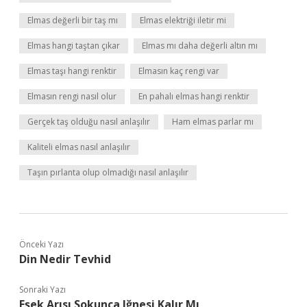
Elmas değerli bir taş mı
Elmas elektriği iletir mi
Elmas hangi taştan çıkar
Elmas mı daha değerli altın mı
Elmas taşı hangi renktir
Elmasın kaç rengi var
Elmasın rengi nasıl olur
En pahalı elmas hangi renktir
Gerçek taş olduğu nasıl anlaşılır
Ham elmas parlar mı
Kaliteli elmas nasıl anlaşılır
Taşın pırlanta olup olmadığı nasıl anlaşılır
Önceki Yazı
Din Nedir Tevhid
Sonraki Yazı
Eşek Arısı Sokunca Iğnesi Kalır Mı