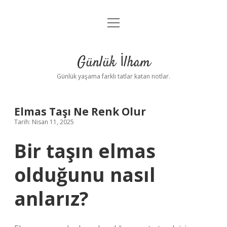
menüyü
Anasayfa
aç
Gizlilik Politikası
Günlük İlham
Yasal Uyarı
Günlük yaşama farklı tatlar katan notlar.
Hakkımızda
Elmas Taşı Ne Renk Olur
Tarih: Nisan 11, 2025
Bir taşın elmas
olduğunu nasıl
anlarız?