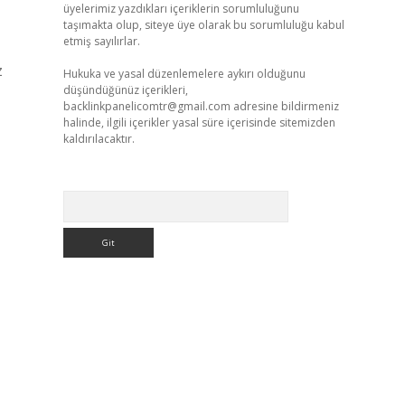
üyelerimiz yazdıkları içeriklerin sorumluluğunu
taşımakta olup, siteye üye olarak bu sorumluluğu kabul
etmiş sayılırlar.
z
Hukuka ve yasal düzenlemelere aykırı olduğunu
düşündüğünüz içerikleri,
backlinkpanelicomtr@gmail.com
adresine bildirmeniz
halinde, ilgili içerikler yasal süre içerisinde sitemizden
kaldırılacaktır.
Arama