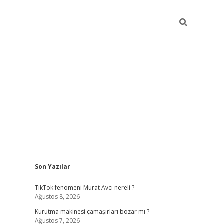
Sidebar
Son Yazılar
piabella
TikTok fenomeni Murat Avcı nereli ?
Ağustos 8, 2026
Kurutma makinesi çamaşırları bozar mı ?
Ağustos 7, 2026