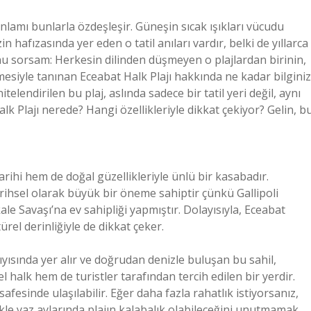
amı bunlarla özdeşleşir. Güneşin sıcak ışıkları vücudu
n hafızasında yer eden o tatil anıları vardır, belki de yıllarca
nu sorsam: Herkesin dilinden düşmeyen o plajlardan birinin,
kmesiyle tanınan Eceabat Halk Plajı hakkında ne kadar bilginiz
elendirilen bu plaj, aslında sadece bir tatil yeri değil, aynı
lk Plajı nerede? Hangi özellikleriyle dikkat çekiyor? Gelin, b
rihi hem de doğal güzellikleriyle ünlü bir kasabadır.
tarihsel olarak büyük bir öneme sahiptir çünkü Gallipoli
e Savaşı’na ev sahipliği yapmıştır. Dolayısıyla, Eceabat
ürel derinliğiyle de dikkat çeker.
yısında yer alır ve doğrudan denizle buluşan bu sahil,
l halk hem de turistler tarafından tercih edilen bir yerdir.
fesinde ulaşılabilir. Eğer daha fazla rahatlık istiyorsanız,
le yaz aylarında plajın kalabalık olabileceğini unutmamak