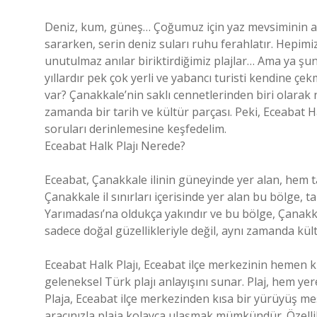
Deniz, kum, güneş… Çoğumuz için yaz mevsiminin anl
sararken, serin deniz suları ruhu ferahlatır. Hepimizi
unutulmaz anılar biriktirdiğimiz plajlar… Ama ya şu
yıllardır pek çok yerli ve yabancı turisti kendine çe
var? Çanakkale’nin saklı cennetlerinden biri olarak nit
zamanda bir tarih ve kültür parçası. Peki, Eceabat Ha
soruları derinlemesine keşfedelim.
Eceabat Halk Plajı Nerede?
Eceabat, Çanakkale ilinin güneyinde yer alan, hem ta
Çanakkale il sınırları içerisinde yer alan bu bölge, 
Yarımadası’na oldukça yakındır ve bu bölge, Çanakkal
sadece doğal güzellikleriyle değil, aynı zamanda kült
Eceabat Halk Plajı, Eceabat ilçe merkezinin hemen kı
geleneksel Türk plajı anlayışını sunar. Plaj, hem yere
Plaja, Eceabat ilçe merkezinden kısa bir yürüyüş mesa
aracınızla plaja kolayca ulaşmak mümkündür. Özellik