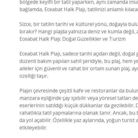
bölgede keyifli bir tatil yaparken, aynı zamanda insa
bağlamda, Eceabat Halk Plajı, tatilinizi anlamlı kılacak
Sizce, bir tatilin tarihi ve kültürel yönü, doğayla b
bırakır? Hangi plajda yalnızca deniz ve kumla değil,
Eceabat Halk Plajı: Doğal Güzellikler ve Turizm
Eceabat Halk Plajı, sadece tarihi açıdan değil, doğal 
düzenli bakım yapılan sahil şeridiyle, bu plaj, hem ye
aileler için güvenli ve rahat bir ortam sunan plaj, 
özelliği taşır.
Plajın çevresinde çeşitli kafe ve restoranlar da bulu
manzara eşliğinde çay içebilir veya yöresel tatları d
eserlerinin satıldığı küçük dükkanlar da gezilebilir. D
rahatlıkla tatil yapmalarına olanak tanır. Ancak, bu
da yol açabilir. Özellikle yaz aylarında, yoğun turist 
etkileyebilir.