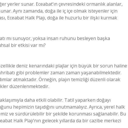
eğer yerler sunar. Eceabat’ın çevresindeki ormanlık alanlar,
nar. Aynı zamanda, doğa ile iç içe olmak isteyenler için
sı, Eceabat Halk Plajı, doğa ile huzurlu bir ilişki kurmak
ırsatı mı sunuyor, yoksa insan ruhunu besleyen başka
hsal bir etkisi var mı?
zellikle deniz kenarındaki plajlar için büyük bir sorun haline
 tahribatı gibi problemler zaman zaman yaşanabilmektedir.
mlar atmaktadır. Örneğin, plajın temizliği düzenli olarak
likler düzenlenmektedir.
klaşımıyla daha etkili olabilir. Tatil yaparken doğayı
nu hepimizin taşıdığını unutmamalıyız. Ayrıca, yerel halk
temiz ve sürdürülebilir bir şekilde korunması sağlanabilir. Bu
abat Halk Plajı’nın gelecek yıllarda da bir cazibe merkezi