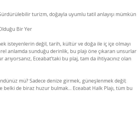
? Sürdürülebilir turizm, doğayla uyumlu tatil anlayışı mümkün
 Olduğu Bir Yer
 isteyenlerin değil, tarih, kültür ve doğa ile iç içe olmayı
ürel anlamda sunduğu derinlik, bu plajı öne çıkaran unsurlar
ur arıyorsanız, Eceabat’taki bu plaj, tam da ihtiyacınız olan
 düşündünüz mü? Sadece denize girmek, güneşlenmek değil;
 ve belki de biraz huzur bulmak… Eceabat Halk Plajı, tüm bu