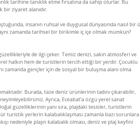
nlık tarihine tanıklık etme fırsatına da sahip olurlar. Bu
 bir ziyaret alanıdır.
uluştuğunda, insanın ruhsal ve duygusal dünyasında nasıl bir i
 aynı zamanda tarihsel bir birikimle iç içe olmak mümkün?
güzellikleriyle de ilgi çeker. Temiz denizi, sakin atmosferi ve
rel halkın hem de turistlerin tercih ettiği bir yerdir. Çocuklu
aynı zamanda gençler için de sosyal bir buluşma alanı olma
nmaktadır. Burada, taze deniz ürünlerinin tadını çıkarabilir,
eneyimleyebilirsiniz. Ayrıca, Eceabat’a özgü yerel sanat
oğal güzelliklerinin yanı sıra, plajdaki tesisler, turistlerin
 tür turistik yerlerin kalabalıklaşması zamanla bazı sorunlara
akışı nedeniyle plajın kalabalık olması, deniz ve plaj keyfini