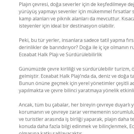
Plajın çevresi, doğa severler için de keşfedilmeye d
yürüyüş yapmayı sevenler için mükemmel fırsatlar su
kamp alanları ve piknik alanları da mevcuttur. Kısaca
isteyenler için ideal bir destinasyon olabilir.
Peki, bu tür yerler, insanlara sadece tatil yapma f
derinlikler de barındırıyor? Doğa ile iç içe olmanın ru
Eceabat Halk Plajı ve Sürdürülebilirlik
Günümüzde çevre kirliliği ve sürdürülebilir turizm, ö
gelmiştir. Eceabat Halk Plajı’nda da, deniz ve doğa
Bunun önüne geçmek için yerel yönetimler çeşitli adı
yapılmakta ve çevre bilinci yaratmaya yönelik etkin
Ancak, tüm bu çabalar, her bireyin çevreye duyarlı ya
korumanın ve çevreye zarar vermemenin sorumluluğu
ve turistler arasında iş birliği yaparak, plajın daha 
konuda daha fazla bilgi edinmek ve bilinçlenmek, Ece
olmasına katkı sağlayacaktır.