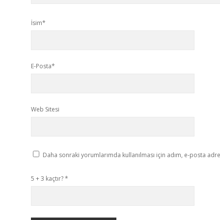
İsim*
E-Posta*
Web Sitesi
Daha sonraki yorumlarımda kullanılması için adım, e-posta adres
5 + 3 kaçtır?
*