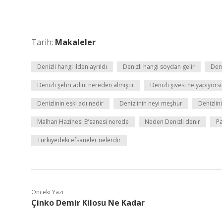
Tarih:
Makaleler
Denizli hangi ilden ayrıldı
Denizli hangi soydan gelir
Deni
Denizli şehri adını nereden almıştır
Denizli şivesi ne yapıyors
Denizlinin eski adı nedir
Denizlinin neyi meşhur
Denizlin
Malhan Hazinesi Efsanesi nerede
Neden Denizli denir
Pa
Türkiyedeki efsaneler nelerdir
Önceki Yazı
Çinko Demir Kilosu Ne Kadar