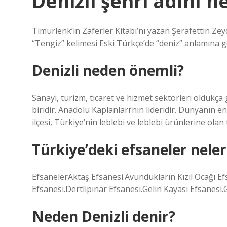
Denizli şehri adını n
Timurlenk’in Zaferler Kitabı’nı yazan Şerafettin Ze
“Tengiz” kelimesi Eski Türkçe’de “deniz” anlamına g
Denizli neden önemli?
Sanayi, turizm, ticaret ve hizmet sektörleri oldukça 
biridir. Anadolu Kaplanları’nın lideridir. Dünyanın e
ilçesi, Türkiye’nin leblebi ve leblebi ürünlerine olan
Türkiye’deki efsaneler neler
EfsanelerAktaş Efsanesi.Avundukların Kızıl Ocağı E
Efsanesi.Dertlipınar Efsanesi.Gelin Kayası Efsanesi
Neden Denizli denir?