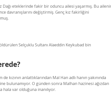
ğı eteklerinde fakir bir oduncu ailesi yaşarmış. Bu aileni
ce davranışlarını değiştirmiş. Genç kız fakirliğini
rmuş.
 öldürülen Selçuklu Sultanı Alaeddin Keykubad bin
erede?
m de kızının anlattıklarından Mal Han adlı hanın yakınında
ine bulunamıyor. O günden sonra Malhan hazinesi ağızdan
 hala var olduğuna inanılıyor.