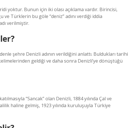
idi yoktur. Bunun için iki olası açıklama vardır. Birincisi,
 ve Türklerin bu göle “deniz” adını verdiği iddia
dı verilmiştir.
ler?
enle şehre Denizli adının verildiğini anlattı. Buldukları tarihi
 kelimelerinden geldiği ve daha sonra Denizli’ye dönüştüğü
atılmasıyla “Sancak” olan Denizli, 1884 yılında Çal ve
alilik haline gelmiş, 1923 yılında kuruluşuyla Türkiye
lir?