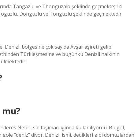
larında Tangazlu ve Thonguzalo şeklinde geçmekte; 14.
e Toguzlu, Donguzlu ve Tonguzlu şeklinde geçmektedir.
 Denizli bölgesine çok sayıda Avşar aşireti gelip
 fethinden Türkleşmesine ve bugünkü Denizli halkının
ülmektedir.
?
u mu?
deres Nehri, sal taşımacılığında kullanılıyordu. Bu göl,
 göle “deniz” diyor. Denizli ismi, dedikleri gibi domuzlardan