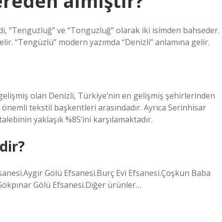
ereden almıştır?
ydi, “Tenguzluğ” ve “Tonguzluğ” olarak iki isimden bahseder.
elir. “Tengüzlü” modern yazımda “Denizli” anlamına gelir.
gelişmiş olan Denizli, Türkiye’nin en gelişmiş şehirlerinden
n önemli tekstil başkentleri arasındadır. Ayrıca Serinhisar
 talebinin yaklaşık %85’ini karşılamaktadır.
dir?
fsanesi.Aygır Gölü Efsanesi.Burç Evi Efsanesi.Çoşkun Baba
.Gökpınar Gölü Efsanesi.Diğer ürünler…