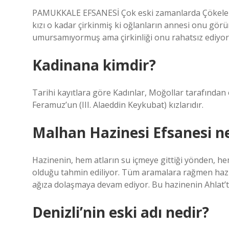
PAMUKKALE EFSANESİ Çok eski zamanlarda Çökelez Da
kızı o kadar çirkinmiş ki oğlanların annesi onu görün
umursamıyormuş ama çirkinliği onu rahatsız ediyo
Kadinana kimdir?
Tarihi kayıtlara göre Kadınlar, Moğollar tarafından
Feramuz’un (III. Alaeddin Keykubat) kızlarıdır.
Malhan Hazinesi Efsanesi n
Hazinenin, hem atların su içmeye gittiği yönden, he
olduğu tahmin ediliyor. Tüm aramalara rağmen haz
ağıza dolaşmaya devam ediyor. Bu hazinenin Ahlat’ta
Denizli’nin eski adı nedir?