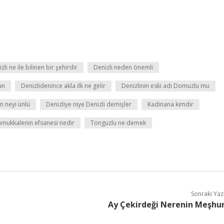
zli ne ile bilinen bir şehirdir
Denizli neden önemli
un
Denizlidenince akla ilk ne gelir
Denizlinin eski adı Domuzlu mu
in neyi ünlü
Denizliye niye Denizli demişler
Kadinana kimdir
mukkalenin efsanesi nedir
Tonguzlu ne demek
Sonraki Yaz
Ay Çekirdeği Nerenin Meşhu