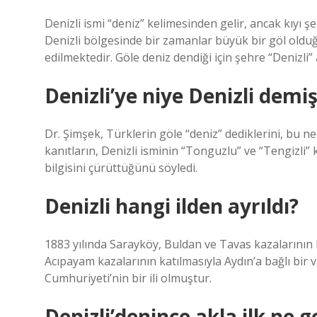
Denizli ismi “deniz” kelimesinden gelir, ancak kıyı şer
Denizli bölgesinde bir zamanlar büyük bir göl olduğu
edilmektedir. Göle deniz dendiği için şehre “Denizli” a
Denizli’ye niye Denizli demiş
Dr. Şimşek, Türklerin göle “deniz” dediklerini, bu ned
kanıtların, Denizli isminin “Tonguzlu” ve “Tengizli”
bilgisini çürüttüğünü söyledi.
Denizli hangi ilden ayrıldı?
1883 yılında Sarayköy, Buldan ve Tavas kazalarının k
Acıpayam kazalarının katılmasıyla Aydın’a bağlı bir v
Cumhuriyeti’nin bir ili olmuştur.
Denizli’denince akla ilk ne ge