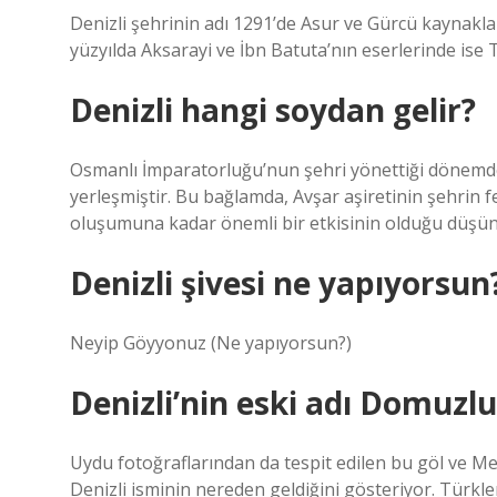
Denizli şehrinin adı 1291’de Asur ve Gürcü kaynak
yüzyılda Aksarayi ve İbn Batuta’nın eserlerinde is
Denizli hangi soydan gelir?
Osmanlı İmparatorluğu’nun şehri yönettiği dönemde,
yerleşmiştir. Bu bağlamda, Avşar aşiretinin şehrin
oluşumuna kadar önemli bir etkisinin olduğu düşün
Denizli şivesi ne yapıyorsun
Neyip Göyyonuz (Ne yapıyorsun?)
Denizli’nin eski adı Domuzl
Uydu fotoğraflarından da tespit edilen bu göl ve Men
Denizli isminin nereden geldiğini gösteriyor. Türkler