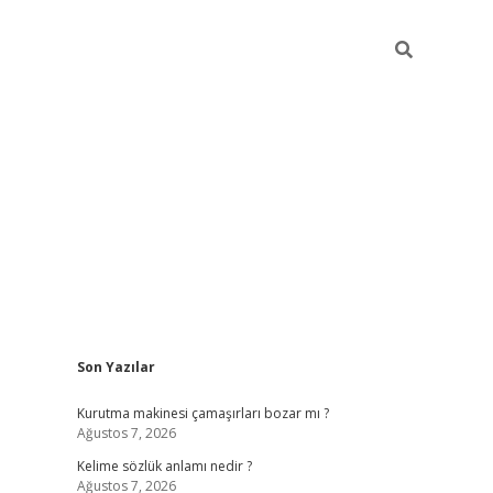
Sidebar
Son Yazılar
piabella
Kurutma makinesi çamaşırları bozar mı ?
Ağustos 7, 2026
Kelime sözlük anlamı nedir ?
Ağustos 7, 2026