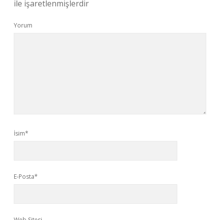
ile işaretlenmişlerdir
Yorum
İsim*
E-Posta*
Web Sitesi