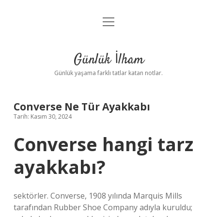
menüyü
Anasayfa
aç
Gizlilik Politikası
Günlük İlham
Yasal Uyarı
Günlük yaşama farklı tatlar katan notlar.
Hakkımızda
Converse Ne Tür Ayakkabı
Tarih: Kasım 30, 2024
Converse hangi tarz
ayakkabı?
sektörler. Converse, 1908 yılında Marquis Mills
tarafından Rubber Shoe Company adıyla kuruldu;