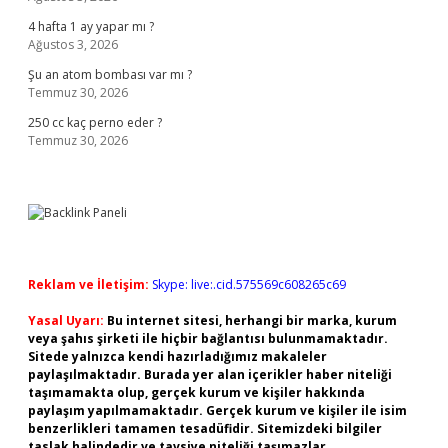
4 hafta 1 ay yapar mı ?
Ağustos 3, 2026
Şu an atom bombası var mı ?
Temmuz 30, 2026
250 cc kaç perno eder ?
Temmuz 30, 2026
Reklam ve İletişim:
Skype: live:.cid.575569c608265c69
Yasal Uyarı:
Bu internet sitesi, herhangi bir marka, kurum
veya şahıs şirketi ile hiçbir bağlantısı bulunmamaktadır.
Sitede yalnızca kendi hazırladığımız makaleler
paylaşılmaktadır. Burada yer alan içerikler haber niteliği
taşımamakta olup, gerçek kurum ve kişiler hakkında
paylaşım yapılmamaktadır. Gerçek kurum ve kişiler ile isim
benzerlikleri tamamen tesadüfidir. Sitemizdeki bilgiler
taslak halindedir ve tavsiye niteliği taşımazlar.