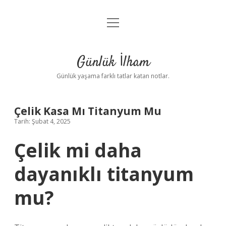
menüyü
Anasayfa
aç
Gizlilik Politikası
Günlük İlham
Yasal Uyarı
Günlük yaşama farklı tatlar katan notlar.
Hakkımızda
Çelik Kasa Mı Titanyum Mu
Tarih: Şubat 4, 2025
Çelik mi daha
dayanıklı titanyum
mu?