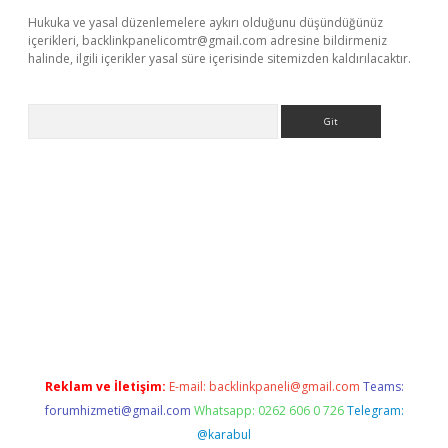
Hukuka ve yasal düzenlemelere aykırı olduğunu düşündüğünüz
içerikleri,
backlinkpanelicomtr@gmail.com
adresine bildirmeniz
halinde, ilgili içerikler yasal süre içerisinde sitemizden kaldırılacaktır.
Arama
lla
Reklam ve İletişim:
E-mail:
backlinkpaneli@gmail.com
Teams:
forumhizmeti@gmail.com
Whatsapp: 0262 606 0 726
Telegram:
@karabul