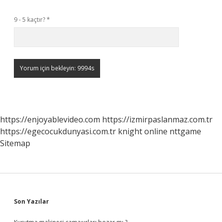
9 - 5 kaçtır?
*
https://enjoyablevideo.com
https://izmirpaslanmaz.com.tr
https://egecocukdunyasi.com.tr
knight online
nttgame
Sitemap
Sidebar
Son Yazılar