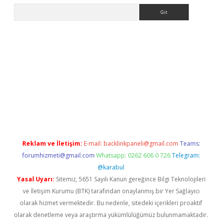
Arama
iabella
Reklam ve İletişim:
E-mail:
backlinkpaneli@gmail.com
Teams:
forumhizmeti@gmail.com
Whatsapp: 0262 606 0 726
Telegram:
@karabul
Yasal Uyarı:
Sitemiz, 5651 Sayılı Kanun gereğince Bilgi Teknolojileri
ve İletişim Kurumu (BTK) tarafından onaylanmış bir Yer Sağlayıcı
olarak hizmet vermektedir. Bu nedenle, sitedeki içerikleri proaktif
olarak denetleme veya araştırma yükümlülüğümüz bulunmamaktadır.