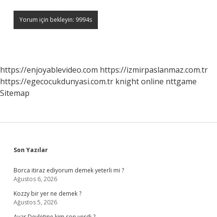
https://enjoyablevideo.com
https://izmirpaslanmaz.com.tr
https://egecocukdunyasi.com.tr
knight online
nttgame
Sitemap
Sidebar
Son Yazılar
Borca itiraz ediyorum demek yeterli mi ?
Ağustos 6, 2026
Kozzy bir yer ne demek ?
Ağustos 5, 2026
Avar Devletine kim son verdi ?