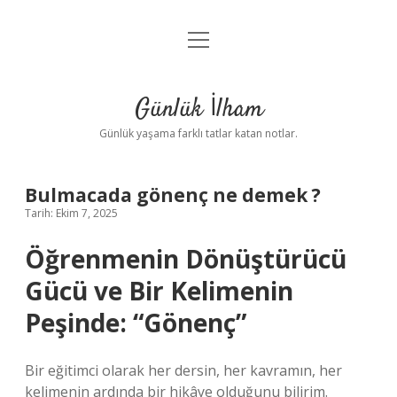
menüyü
Anasayfa
aç
Gizlilik Politikası
Günlük İlham
Yasal Uyarı
Günlük yaşama farklı tatlar katan notlar.
Hakkımızda
Bulmacada gönenç ne demek ?
Tarih: Ekim 7, 2025
Öğrenmenin Dönüştürücü
Gücü ve Bir Kelimenin
Peşinde: “Gönenç”
Bir eğitimci olarak her dersin, her kavramın, her
kelimenin ardında bir hikâye olduğunu bilirim.