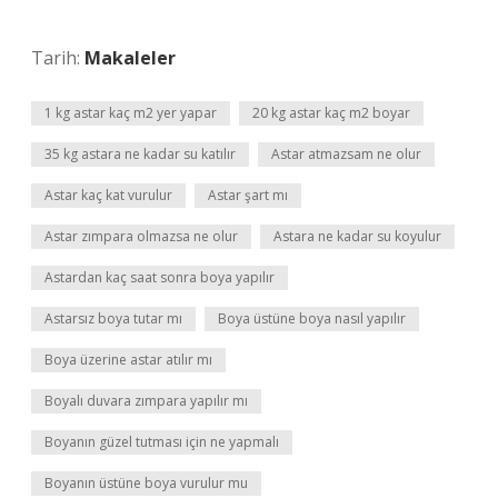
Tarih:
Makaleler
1 kg astar kaç m2 yer yapar
20 kg astar kaç m2 boyar
35 kg astara ne kadar su katılır
Astar atmazsam ne olur
Astar kaç kat vurulur
Astar şart mı
Astar zımpara olmazsa ne olur
Astara ne kadar su koyulur
Astardan kaç saat sonra boya yapılır
Astarsız boya tutar mı
Boya üstüne boya nasıl yapılır
Boya üzerine astar atılır mı
Boyalı duvara zımpara yapılır mı
Boyanın güzel tutması için ne yapmalı
Boyanın üstüne boya vurulur mu