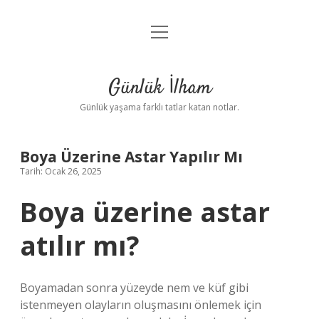
menüyü
Anasayfa
aç
Gizlilik Politikası
Günlük İlham
Yasal Uyarı
Günlük yaşama farklı tatlar katan notlar.
Hakkımızda
Boya Üzerine Astar Yapılır Mı
Tarih: Ocak 26, 2025
Boya üzerine astar
atılır mı?
Boyamadan sonra yüzeyde nem ve küf gibi
istenmeyen olayların oluşmasını önlemek için