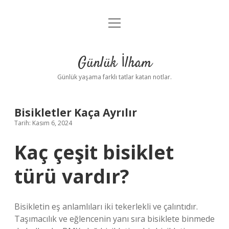
menüyü
Anasayfa
aç
Gizlilik Politikası
Günlük İlham
Yasal Uyarı
Günlük yaşama farklı tatlar katan notlar.
Hakkımızda
Bisikletler Kaça Ayrılır
Tarih: Kasım 6, 2024
Kaç çeşit bisiklet
türü vardır?
Bisikletin eş anlamlıları iki tekerlekli ve çalıntıdır.
Taşımacılık ve eğlencenin yanı sıra bisiklete binmede