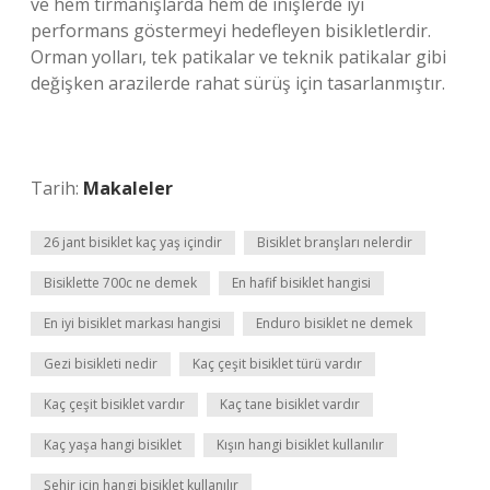
ve hem tırmanışlarda hem de inişlerde iyi
performans göstermeyi hedefleyen bisikletlerdir.
Orman yolları, tek patikalar ve teknik patikalar gibi
değişken arazilerde rahat sürüş için tasarlanmıştır.
Tarih:
Makaleler
26 jant bisiklet kaç yaş içindir
Bisiklet branşları nelerdir
Bisiklette 700c ne demek
En hafif bisiklet hangisi
En iyi bisiklet markası hangisi
Enduro bisiklet ne demek
Gezi bisikleti nedir
Kaç çeşit bisiklet türü vardır
Kaç çeşit bisiklet vardır
Kaç tane bisiklet vardır
Kaç yaşa hangi bisiklet
Kışın hangi bisiklet kullanılır
Şehir için hangi bisiklet kullanılır