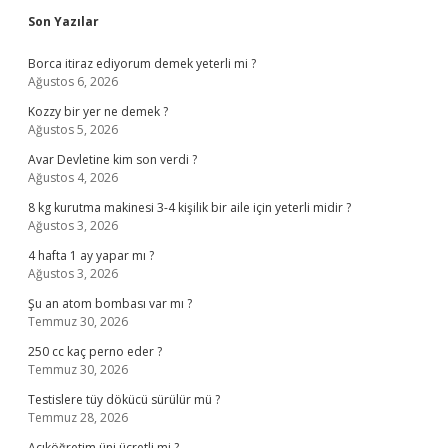
Sidebar
Son Yazılar
Borca itiraz ediyorum demek yeterli mi ?
Ağustos 6, 2026
Kozzy bir yer ne demek ?
Ağustos 5, 2026
Avar Devletine kim son verdi ?
Ağustos 4, 2026
8 kg kurutma makinesi 3-4 kişilik bir aile için yeterli midir ?
Ağustos 3, 2026
4 hafta 1 ay yapar mı ?
Ağustos 3, 2026
Şu an atom bombası var mı ?
Temmuz 30, 2026
250 cc kaç perno eder ?
Temmuz 30, 2026
Testislere tüy dökücü sürülür mü ?
Temmuz 28, 2026
Açıköğretim üni ücretli mi ?