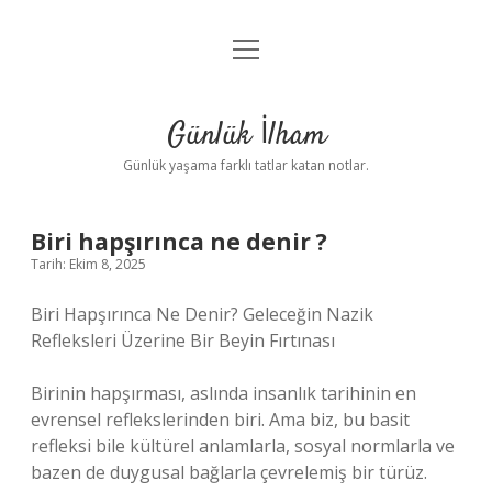
menüyü
Anasayfa
aç
Gizlilik Politikası
Günlük İlham
Yasal Uyarı
Günlük yaşama farklı tatlar katan notlar.
Hakkımızda
Biri hapşırınca ne denir ?
Tarih: Ekim 8, 2025
Biri Hapşırınca Ne Denir? Geleceğin Nazik
Refleksleri Üzerine Bir Beyin Fırtınası
Birinin hapşırması, aslında insanlık tarihinin en
evrensel reflekslerinden biri. Ama biz, bu basit
refleksi bile kültürel anlamlarla, sosyal normlarla ve
bazen de duygusal bağlarla çevrelemiş bir türüz.