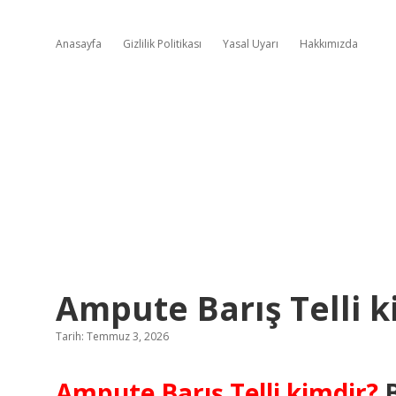
Anasayfa
Gizlilik Politikası
Yasal Uyarı
Hakkımızda
Ampute Barış Telli k
Tarih: Temmuz 3, 2026
Ampute Barış Telli kimdir?
B