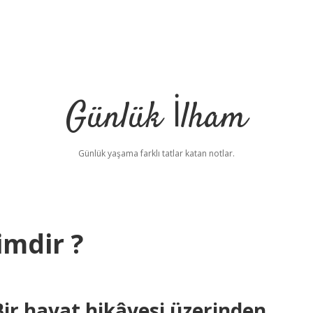
Günlük İlham
Günlük yaşama farklı tatlar katan notlar.
imdir ?
ir hayat hikâyesi üzerinden