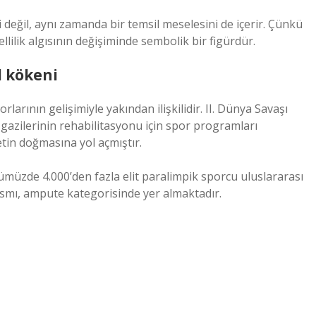
i değil, aynı zamanda bir temsil meselesini de içerir. Çünkü
llilik algısının değişiminde sembolik bir figürdür.
l kökeni
larının gelişimiyle yakından ilişkilidir. II. Dünya Savaşı
gazilerinin rehabilitasyonu için spor programları
etin doğmasına yol açmıştır.
müzde 4.000’den fazla elit paralimpik sporcu uluslararası
ısmı, ampute kategorisinde yer almaktadır.