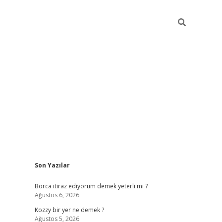
Sidebar
Son Yazılar
piabella
Borca itiraz ediyorum demek yeterli mi ?
Ağustos 6, 2026
Kozzy bir yer ne demek ?
Ağustos 5, 2026