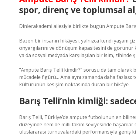
spor, direnç ve toplumsal al
Dinlerakademi ailesiyle birlikte bugün Ampute Barış 
Bazen bir insanın hikâyesi, yalnızca kendi yaşam çizg
önyargılarını ve dönüşüm kapasitesini de görünür k
ya da sosyal medyada karşılaşılan bir isim, zihinde ş
“Ampute Barış Telli kimdir?” sorusu da tam olarak bö
mücadele figürü… Ama aynı zamanda daha fazlası: to
kültürünün kesişim noktasında duran bir hikâye.
Barış Telli’nin kimliği: sadec
Barış Telli, Türkiye’de ampute futbolunun en bilin
düzeyinde hem de milli takım seviyesinde başarılar e
uluslararası turnuvalardaki performansıyla geniş kit