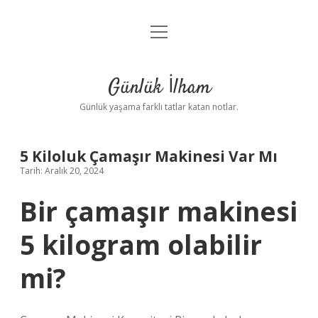
menüyü
Anasayfa
aç
Gizlilik Politikası
Günlük İlham
Yasal Uyarı
Günlük yaşama farklı tatlar katan notlar.
Hakkımızda
5 Kiloluk Çamaşır Makinesi Var Mı
Tarih: Aralık 20, 2024
Bir çamaşır makinesi
5 kilogram olabilir
mi?