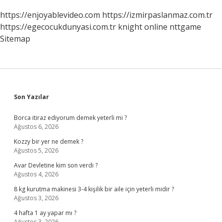
https://enjoyablevideo.com
https://izmirpaslanmaz.com.tr
https://egecocukdunyasi.com.tr
knight online
nttgame
Sitemap
Sidebar
Son Yazılar
Borca itiraz ediyorum demek yeterli mi ?
Ağustos 6, 2026
Kozzy bir yer ne demek ?
Ağustos 5, 2026
Avar Devletine kim son verdi ?
Ağustos 4, 2026
8 kg kurutma makinesi 3-4 kişilik bir aile için yeterli midir ?
Ağustos 3, 2026
4 hafta 1 ay yapar mı ?
Ağustos 3, 2026