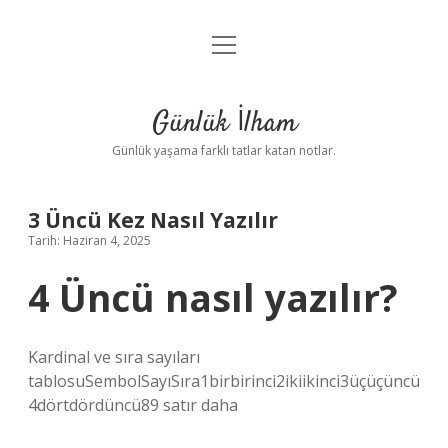
menüyü
Anasayfa
aç
Gizlilik Politikası
Günlük İlham
Yasal Uyarı
Günlük yaşama farklı tatlar katan notlar.
Hakkımızda
3 Üncü Kez Nasıl Yazılır
Tarih: Haziran 4, 2025
4 Üncü nasıl yazılır?
Kardinal ve sıra sayıları
tablosuSembolSayıSıra1birbirinci2ikiikinci3üçüçüncü
4dörtdördüncü89 satır daha