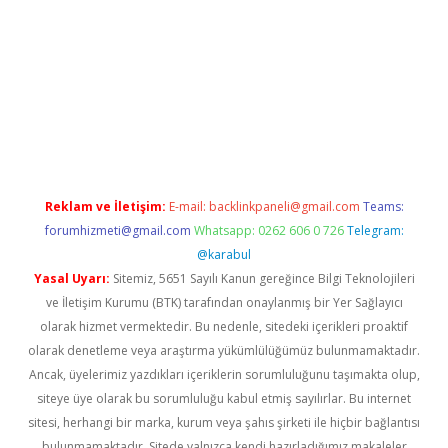
a
Reklam ve İletişim:
E-mail:
backlinkpaneli@gmail.com
Teams:
forumhizmeti@gmail.com
Whatsapp: 0262 606 0 726
Telegram:
@karabul
Yasal Uyarı:
Sitemiz, 5651 Sayılı Kanun gereğince Bilgi Teknolojileri
ve İletişim Kurumu (BTK) tarafından onaylanmış bir Yer Sağlayıcı
olarak hizmet vermektedir. Bu nedenle, sitedeki içerikleri proaktif
olarak denetleme veya araştırma yükümlülüğümüz bulunmamaktadır.
Ancak, üyelerimiz yazdıkları içeriklerin sorumluluğunu taşımakta olup,
siteye üye olarak bu sorumluluğu kabul etmiş sayılırlar. Bu internet
sitesi, herhangi bir marka, kurum veya şahıs şirketi ile hiçbir bağlantısı
bulunmamaktadır. Sitede yalnızca kendi hazırladığımız makaleler