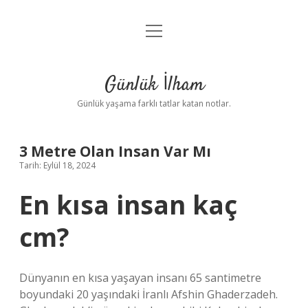
menüyü
Anasayfa
aç
Gizlilik Politikası
Günlük İlham
Yasal Uyarı
Günlük yaşama farklı tatlar katan notlar.
Hakkımızda
3 Metre Olan Insan Var Mı
Tarih: Eylül 18, 2024
En kısa insan kaç
cm?
Dünyanın en kısa yaşayan insanı 65 santimetre
boyundaki 20 yaşındaki İranlı Afshin Ghaderzadeh.