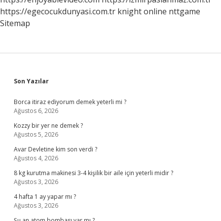
https://egecocukdunyasi.com.tr
knight online
nttgame
Sitemap
Sidebar
Son Yazılar
Borca itiraz ediyorum demek yeterli mi ?
Ağustos 6, 2026
Kozzy bir yer ne demek ?
Ağustos 5, 2026
Avar Devletine kim son verdi ?
Ağustos 4, 2026
8 kg kurutma makinesi 3-4 kişilik bir aile için yeterli midir ?
Ağustos 3, 2026
4 hafta 1 ay yapar mı ?
Ağustos 3, 2026
Şu an atom bombası var mı ?