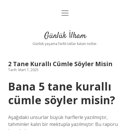
menüyü
Anasayfa
aç
Gizlilik Politikası
Günlük İlham
Yasal Uyarı
Günlük yaşama farklı tatlar katan notlar.
Hakkımızda
2 Tane Kurallı Cümle Söyler Misin
Tarih: Mart 7, 2025
Bana 5 tane kurallı
cümle söyler misin?
Aşağıdaki unsurlar büyük harflerle yazılmıştır,
tahminler kalın bir mektupla yazılmıştır: Bu raporu