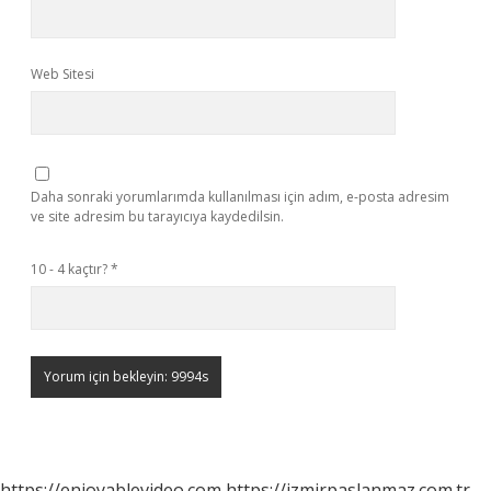
Web Sitesi
Daha sonraki yorumlarımda kullanılması için adım, e-posta adresim
ve site adresim bu tarayıcıya kaydedilsin.
10 - 4 kaçtır?
*
https://enjoyablevideo.com
https://izmirpaslanmaz.com.tr